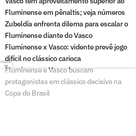
Vasco tem aproveitamento superior ao
Fluminense em pênaltis; veja números
Zubeldía enfrenta dilema para escalar o
Fluminense diante do Vasco
Fluminense x Vasco: vidente prevê jogo
difícil no clássico carioca
Fluminense e Vasco buscam
protagonistas em clássico decisivo na
Copa do Brasil
Clima, show e amistosos retardaram
evolução do gramado do Maracanã
Fluminense x Vasco: IA aponta quem