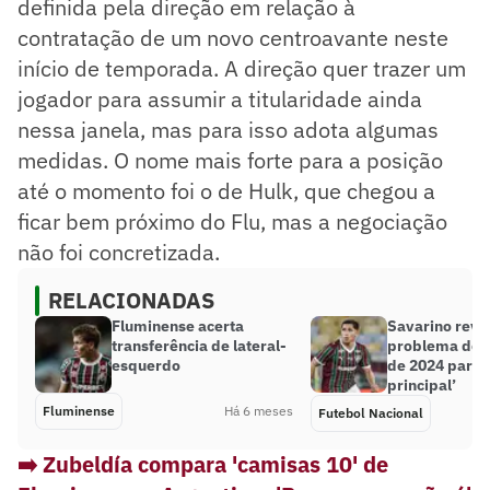
definida pela direção em relação à
contratação de um novo centroavante neste
início de temporada. A direção quer trazer um
jogador para assumir a titularidade ainda
nessa janela, mas para isso adota algumas
medidas. O nome mais forte para a posição
até o momento foi o de Hulk, que chegou a
ficar bem próximo do Flu, mas a negociação
não foi concretizada.
RELACIONADAS
Fluminense acerta
Savarino reve
transferência de lateral-
problema do 
esquerdo
de 2024 para 2
principal’
Fluminense
Há 6 meses
Futebol Nacional
➡️ Zubeldía compara 'camisas 10' de