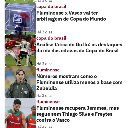
Há 3 dias
copa do brasil
Fluminense x Vasco vai ter
arbitragem de Copa do Mundo
Há 3 dias
copa do brasil
Análise tática do Guffo: os destaques
da ida das oitavas da Copa do Brasil
Há 3 dias
fluminense
Números mostram como o
Fluminense utiliza menos a base com
Zubeldía
Há 3 dias
fluminense
Fluminense recupera Jemmes, mas
segue sem Thiago Silva e Freytes
contra o Vasco
Há 4 dias