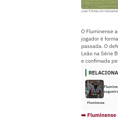
Luan Freitas em treiname
O Fluminense ac
jogador é form
passada. O defe
Leão na Série B
e confimada pe
RELACION
Flumine
zagueir
Fluminense
➡️ Fluminense 