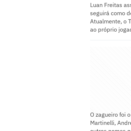
Luan Freitas as
seguirá como de
Atualmente, o 
ao próprio joga
O zagueiro foi 
Martinelli, And
outros nomes q