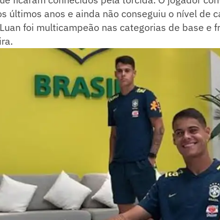
os últimos anos e ainda não conseguiu o nível de c
Luan foi multicampeão nas categorias de base e f
ra.