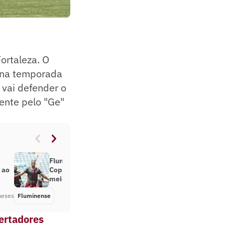
ortaleza. O
 na temporada
 vai defender o
mente pelo "Ge"
Fluminense vence e se classifica na
 ao
Copinha com troca de uniforme no
meio do jogo
meses
Fluminense
Há 6 meses
ertadores