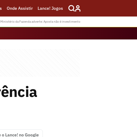
s
Onde Assistir
Lance! Jogos
Ministério da Fazenda adverte: Aposta não é investimento
rência
e o Lance! no Google