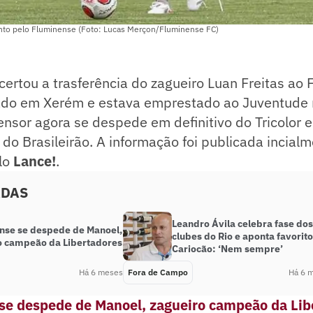
nto pelo Fluminense (Foto: Lucas Merçon/Fluminense FC)
ertou a trasferência do zagueiro Luan Freitas ao F
ado em Xerém e estava emprestado ao Juventude
nsor agora se despede em definitivo do Tricolor e
 do Brasileirão. A informação foi publicada incial
lo
Lance!
.
ADAS
Leandro Ávila celebra fase dos
nse se despede de Manoel,
clubes do Rio e aponta favorito
o campeão da Libertadores
Cariocão: ‘Nem sempre’
Há 6 meses
Fora de Campo
Há 6 
se despede de Manoel, zagueiro campeão da Lib