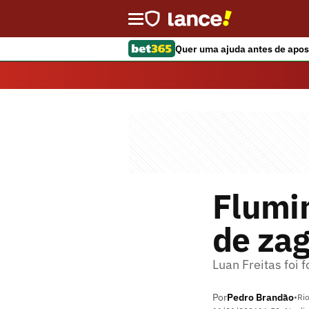
Quer uma ajuda antes de apos
Flumin
de zag
Luan Freitas foi
Por
Pedro Brandão
•
Rio