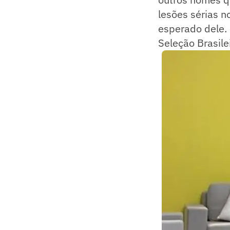
lesões sérias n
esperado dele. 
Seleção Brasilei