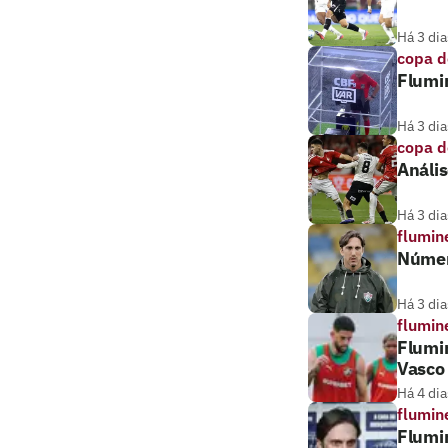
Há 3 dia
copa d
Flumi
Há 3 dia
copa d
Anális
Há 3 dia
flumin
Númer
Há 3 dia
flumin
Flumi
Vasco
Há 4 dia
flumin
Flumi