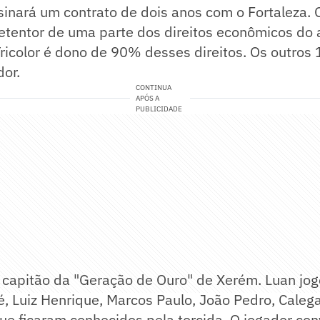
sinará um contrato de dois anos com o Fortaleza.
tentor de uma parte dos direitos econômicos do a
Tricolor é dono de 90% desses direitos. Os outro
dor.
CONTINUA
APÓS A
PUBLICIDADE
o capitão da "Geração de Ouro" de Xerém. Luan jog
ré, Luiz Henrique, Marcos Paulo, João Pedro, Calega
ue ficaram conhecidos pela torcida. O jogador co