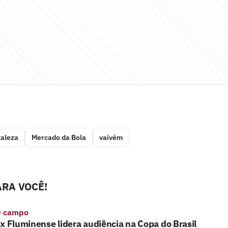
taleza
Mercado da Bola
vaivém
RA VOCÊ!
e campo
x Fluminense lidera audiência na Copa do Brasil