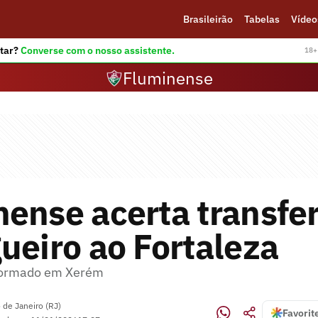
Brasileirão
Tabelas
Vídeo
tar?
Converse com o nosso assistente.
18+ 
Fluminense
ense acerta transfe
ueiro ao Fortaleza
 formado em Xerém
 de Janeiro (RJ)
Favorit