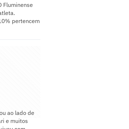
 O Fluminense
tleta.
s 10% pertencem
ou ao lado de
ri e muitos
nviveu com