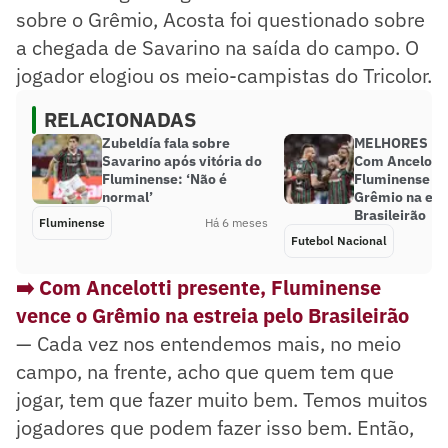
sobre o Grêmio, Acosta foi questionado sobre
a chegada de Savarino na saída do campo. O
jogador elogiou os meio-campistas do Tricolor.
RELACIONADAS
Zubeldía fala sobre
MELHORES M
Savarino após vitória do
Com Ancelotti
Fluminense: ‘Não é
Fluminense ve
normal’
Grêmio na est
Brasileirão
Fluminense
Há 6 meses
Futebol Nacional
➡️ Com Ancelotti presente, Fluminense
vence o Grêmio na estreia pelo Brasileirão
— Cada vez nos entendemos mais, no meio
campo, na frente, acho que quem tem que
jogar, tem que fazer muito bem. Temos muitos
jogadores que podem fazer isso bem. Então,