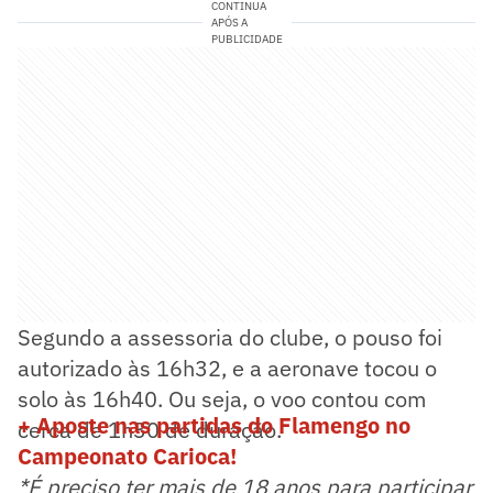
CONTINUA
APÓS A
PUBLICIDADE
Segundo a assessoria do clube, o pouso foi
autorizado às 16h32, e a aeronave tocou o
solo às 16h40. Ou seja, o voo contou com
+ Aposte nas partidas do Flamengo no
cerca de 1h30 de duração.
Campeonato Carioca!
*É preciso ter mais de 18 anos para participar