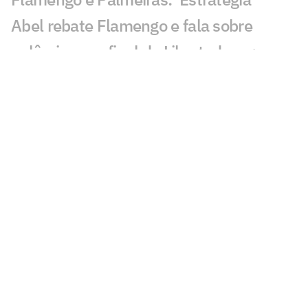
Abel rebate Flamengo e fala sobre
polêmicas na final da Libertadores:
'Asterisco'
Leila critica nota do Flamengo contra o
Palmeiras e rebate: 'Cara de pau'
Fala de Leila Pereira, do Palmeiras,
sobre o Flamengo viraliza: 'Piada'
Alvo do Flamengo, Almada já disse
preferir Boca ao River em entrevista
Balanço do Flamengo revela déficit e
maior investimento da história