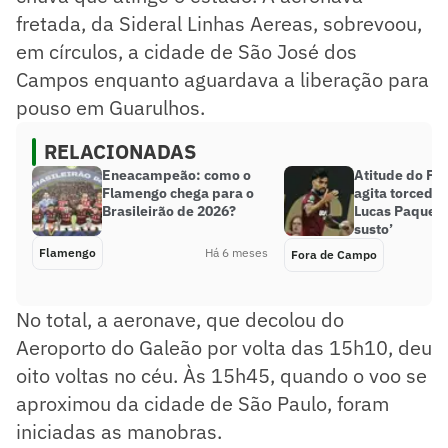
fretada, da Sideral Linhas Aereas, sobrevoou,
em círculos, a cidade de São José dos
Campos enquanto aguardava a liberação para
pouso em Guarulhos.
RELACIONADAS
Eneacampeão: como o
Atitude do Fl
Flamengo chega para o
agita torcedor
Brasileirão de 2026?
Lucas Paquetá
susto’
Flamengo
Há 6 meses
Fora de Campo
No total, a aeronave, que decolou do
Aeroporto do Galeão por volta das 15h10, deu
oito voltas no céu. Às 15h45, quando o voo se
aproximou da cidade de São Paulo, foram
iniciadas as manobras.