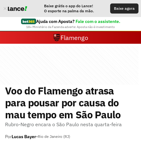
Baixe grátis o app do Lance!
Baixe agora
O esporte na palma da mão.
Ajuda com Aposta?
Fale com o assistente.
18+ Ministério da Fazenda adverte: Aposta não é investimento
Flamengo
Voo do Flamengo atrasa
para pousar por causa do
mau tempo em São Paulo
Rubro-Negro encara o São Paulo nesta quarta-feira
Por
Lucas Bayer
•
Rio de Janeiro (RJ)