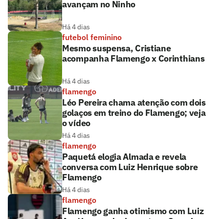
avançam no Ninho
Há 4 dias
futebol feminino
Mesmo suspensa, Cristiane
acompanha Flamengo x Corinthians
Há 4 dias
flamengo
Léo Pereira chama atenção com dois
golaços em treino do Flamengo; veja
o vídeo
Há 4 dias
flamengo
Paquetá elogia Almada e revela
conversa com Luiz Henrique sobre
Flamengo
Há 4 dias
flamengo
Flamengo ganha otimismo com Luiz