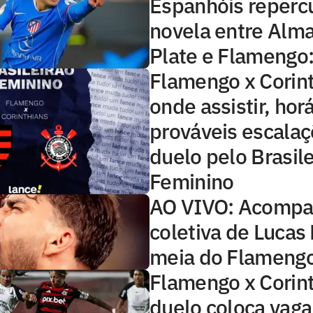
Espanhóis reper
novela entre Alma
Plate e Flamengo: 
Flamengo x Corint
onde assistir, horá
prováveis escala
duelo pelo Brasile
Feminino
AO VIVO: Acompa
coletiva de Lucas
meia do Flameng
Flamengo x Corint
duelo coloca vaga