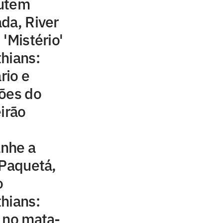
cutem
da, River
'Mistério'
hians:
rio e
ções do
irão
nhe a
 Paquetá,
o
hians:
 no mata-