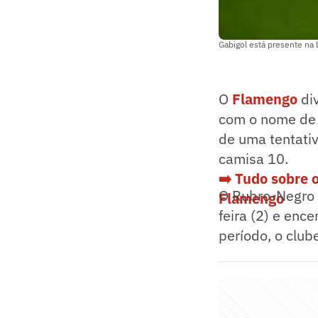
Gabigol está presente na 
O
Flamengo
div
com o nome de 
de uma tentati
camisa 10.
➡️ Tudo sobre 
O Rubro-Negro i
Flamengo
feira (2) e enc
período, o club