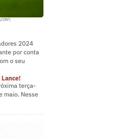
es/CRF)
tadores 2024
ante por conta
com o seu
 Lance!
róxima terça-
de maio. Nesse