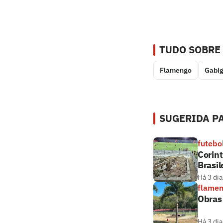
TUDO SOBRE
Flamengo
Gabig
SUGERIDA PA
futebo
Corint
Brasil
Há 3 dia
flame
Obras
Há 3 dia