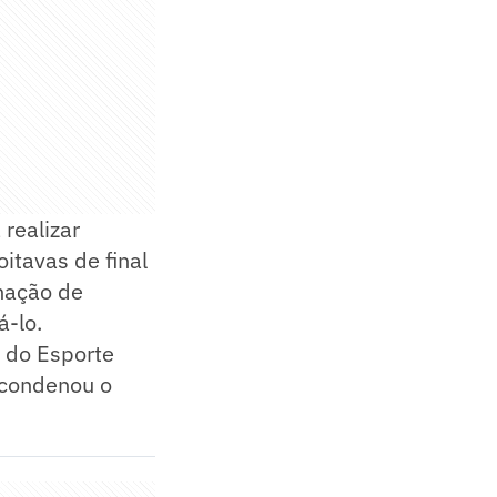
realizar
oitavas de final
nação de
á-lo.
l do Esporte
 condenou o