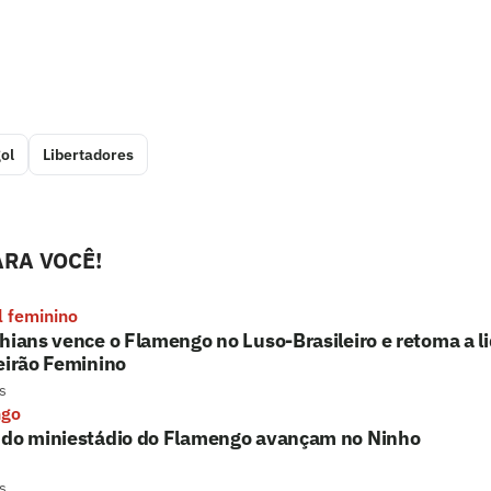
ol
Libertadores
RA VOCÊ!
l feminino
hians vence o Flamengo no Luso-Brasileiro e retoma a l
eirão Feminino
s
ngo
 do miniestádio do Flamengo avançam no Ninho
s