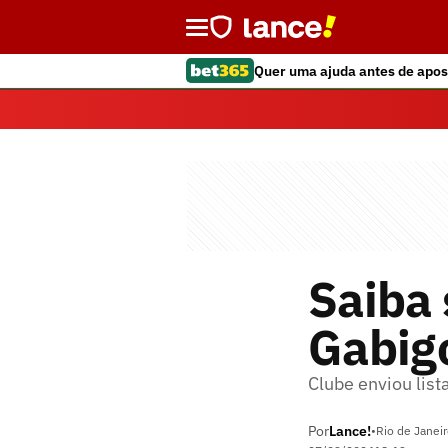
Quer uma ajuda antes de apos
Saiba
Gabigo
Clube enviou list
Por
Lance!
•
Rio de Janeir