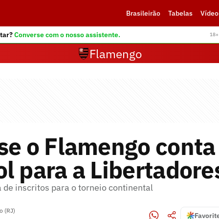
Brasileirão
Tabelas
Vídeo
tar?
Converse com o nosso assistente.
18+ 
Flamengo
 se o Flamengo cont
l para a Libertador
a de inscritos para o torneio continental
o (RJ)
Favorit