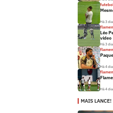
futebo
Mesmo
Há 3 dia
flame
Léo Pe
vídeo
Há 3 dia
flame
Paque
Há 4 dia
flame
Flamen
Há 4 dia
MAIS LANCE!