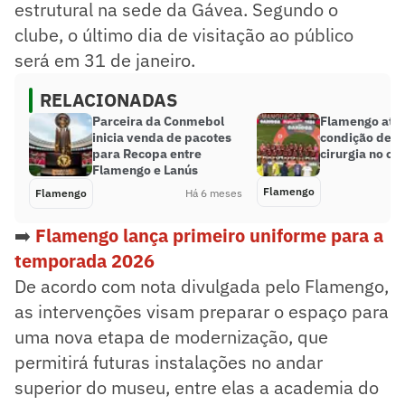
estrutural na sede da Gávea. Segundo o
clube, o último dia de visitação ao público
será em 31 de janeiro.
RELACIONADAS
Parceira da Conmebol
Flamengo atua
inicia venda de pacotes
condição de J
para Recopa entre
cirurgia no o
Flamengo e Lanús
Flamengo
Flamengo
Há 6 meses
➡️
Flamengo lança primeiro uniforme para a
temporada 2026
De acordo com nota divulgada pelo Flamengo,
as intervenções visam preparar o espaço para
uma nova etapa de modernização, que
permitirá futuras instalações no andar
superior do museu, entre elas a academia do