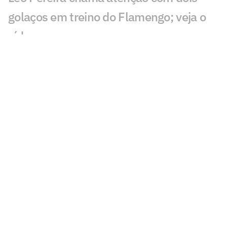
golaços em treino do Flamengo; veja o
vídeo
Paquetá elogia Almada e revela
conversa com Luiz Henrique sobre
Flamengo
Flamengo ganha otimismo com Luiz
Araújo para duelo contra o Cruzeiro
Espanhóis repercutem novela entre
Almada, River Plate e Flamengo:
'Mistério'
Flamengo x Corinthians: onde assistir,