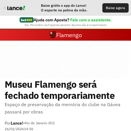
Baixe grátis o app do Lance!
Baixe agora
O esporte na palma da mão.
Ajuda com Aposta?
Fale com o assistente.
18+ Ministério da Fazenda adverte: Aposta não é investimento
Flamengo
Museu Flamengo será
fechado temporariamente
Espaço de preservação da memória do clube na Gávea
passará por obras
Por
Lance!
•
Rio de Janeiro (RJ)
16/01/2026
14:56