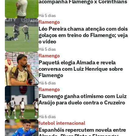
acompanha Flamengo x Corinthians
Há 5 dias
flamengo
Léo Pereira chama atenção com dois
golaços em treino do Flamengo; veja
o vídeo
Há 5 dias
flamengo
Paquetá elogia Almada e revela
conversa com Luiz Henrique sobre
Flamengo
Há 6 dias
flamengo
Flamengo ganha otimismo com Luiz
Araújo para duelo contra o Cruzeiro
Há 6 dias
futebol internacional
Espanhóis repercutem novela entre