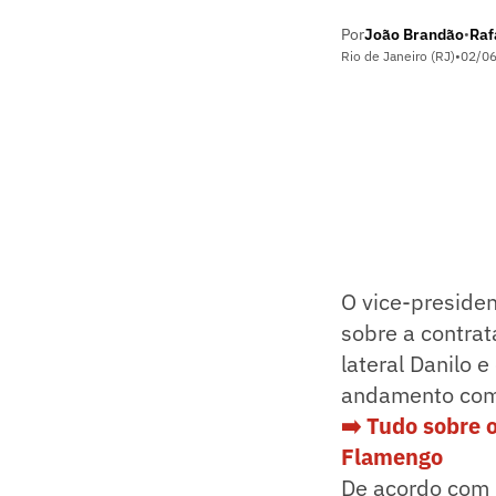
Por
João Brandão
Raf
•
Rio de Janeiro (RJ)
•
02/0
O vice-presiden
sobre a contrat
lateral Danilo 
andamento com 
➡️ Tudo sobre 
Flamengo
De acordo com 