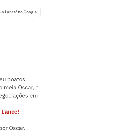
e o Lance! no Google
ceu boatos
o meia Oscar, o
 negociações em
 Lance!
or Oscar,