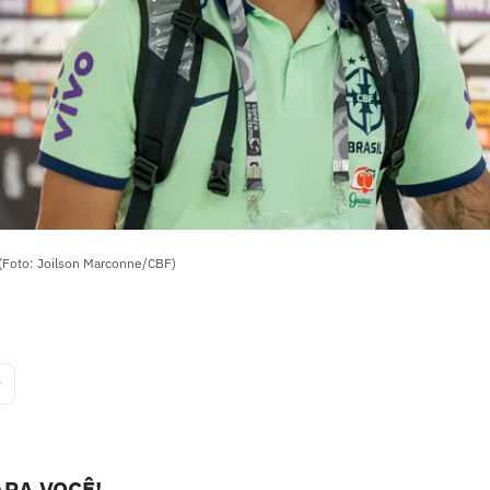
o (Foto: Joilson Marconne/CBF)
r
RA VOCÊ!