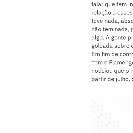
falar que tem i
relação a esse
teve nada, abs
não tem nada, 
algo. A gente p
goleada sobre 
Em fim de contr
com o Flamengo
noticiou que o 
partir de julho