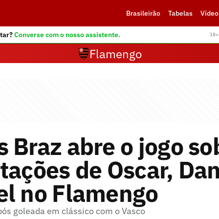
Brasileirão
Tabelas
Vídeo
tar?
Converse com o nosso assistente.
18+ 
Flamengo
 Braz abre o jogo so
tações de Oscar, Dan
el no Flamengo
após goleada em clássico com o Vasco