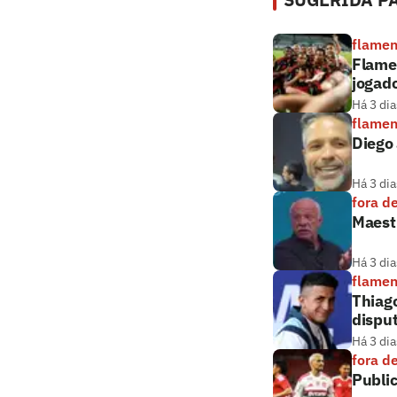
flame
Flamen
jogado
Há 3 dia
flame
Diego 
Há 3 dia
fora d
Maestr
Há 3 dia
flame
Thiag
dispu
Há 3 dia
fora d
Public