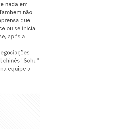
eve nada em
) Também não
imprensa que
 ou se inicia
se, após a
 negociações
l chinês "Sohu"
 na equipe a