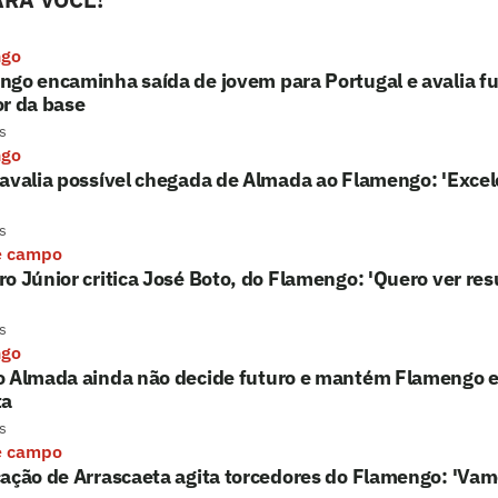
ngo
go encaminha saída de jovem para Portugal e avalia fu
r da base
s
ngo
avalia possível chegada de Almada ao Flamengo: 'Excel
s
e campo
o Júnior critica José Boto, do Flamengo: 'Quero ver res
s
ngo
o Almada ainda não decide futuro e mantém Flamengo e 
ta
s
e campo
ação de Arrascaeta agita torcedores do Flamengo: 'Vam