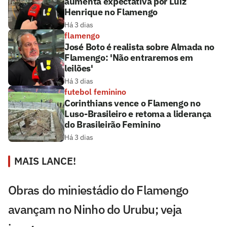
aumenta expectativa por Luiz
Henrique no Flamengo
Há 3 dias
flamengo
José Boto é realista sobre Almada no
Flamengo: 'Não entraremos em
leilões'
Há 3 dias
futebol feminino
Corinthians vence o Flamengo no
Luso-Brasileiro e retoma a liderança
do Brasileirão Feminino
Há 3 dias
MAIS LANCE!
Obras do miniestádio do Flamengo
avançam no Ninho do Urubu; veja