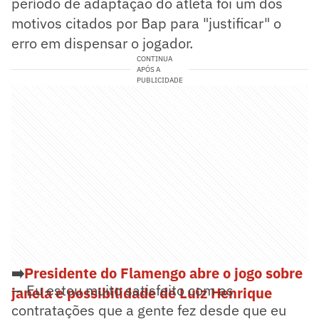
período de adaptação do atleta foi um dos
motivos citados por Bap para "justificar" o
erro em dispensar o jogador.
CONTINUA
APÓS A
PUBLICIDADE
➡️
Presidente do Flamengo abre o jogo sobre
— Eu estou muito satisfeito com as
janela e possibilidade de Luiz Henrique
contratações que a gente fez desde que eu