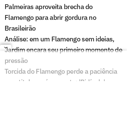
Palmeiras aproveita brecha do
Flamengo para abrir gordura no
Brasileirão
Análise: em um Flamengo sem ideias,
Jardim encara seu primeiro momento de
pressão
Torcida do Flamengo perde a paciência
com titular após empate: 'Ridículo'
Mauro Cezar critica Jardim no
Flamengo: 'Destruiu o que herdou'
Classificação do Brasileirão: veja a
tabela e simule os jogos