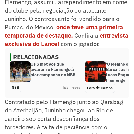
Flamengo, assumiu arrependimento em nome
do clube pela negociação do atacante
Juninho. O centroavante foi vendido para o
Pumas, do México,
onde teve uma primeira
temporada de destaque.
Confira a
entrevista
exclusiva do Lance!
com o jogador.
RELACIONADAS
Os 5 motivos que
‘O Menino da 
levaram o Flamengo à
Barca’: as his
pior campanha do NBB
Lucas Paquetá
Flamengo
NBB
Há 2 meses
Fora de Campo
Contratado pelo Flamengo junto ao Qarabag,
do Azerbaijão, Juninho chegou ao Rio de
Janeiro sob certa desconfiança dos
torcedores. A falta de paciência com o