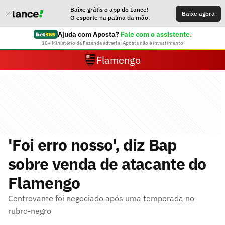
Baixe grátis o app do Lance!
Baixe agora
O esporte na palma da mão.
Ajuda com Aposta?
Fale com o assistente.
18+ Ministério da Fazenda adverte: Aposta não é investimento
Flamengo
'Foi erro nosso', diz Bap
sobre venda de atacante do
Flamengo
Centrovante foi negociado após uma temporada no
rubro-negro