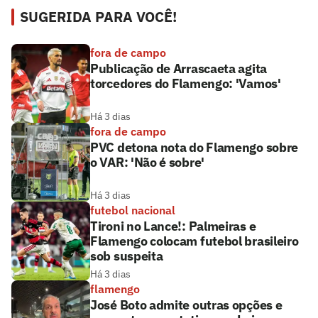
SUGERIDA PARA VOCÊ!
fora de campo
Publicação de Arrascaeta agita
torcedores do Flamengo: 'Vamos'
Há 3 dias
fora de campo
PVC detona nota do Flamengo sobre
o VAR: 'Não é sobre'
Há 3 dias
futebol nacional
Tironi no Lance!: Palmeiras e
Flamengo colocam futebol brasileiro
sob suspeita
Há 3 dias
flamengo
José Boto admite outras opções e