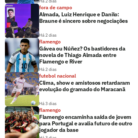
Há 2 dias
fora de campo
Almada, Luiz Henrique e Danilo:
Braune é sincero sobre negociações
Há 2 dias
flamengo
Gávea ou Núñez? Os bastidores da
novela de Thiago Almada entre
Flamengo e River
Há 2 dias
futebol nacional
Clima, show e amistosos retardaram
evolução do gramado do Maracanã
Há 3 dias
flamengo
Flamengo encaminha saída de jovem
para Portugal e avalia futuro de outro
jogador da base
Há 3 dias