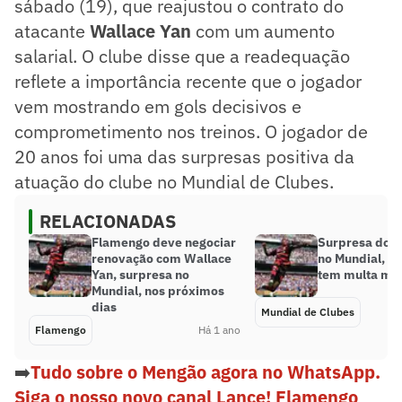
sábado (19), que reajustou o contrato do
atacante
Wallace Yan
com um aumento
salarial. O clube disse que a readequação
reflete a importância recente que o jogador
vem mostrando em gols decisivos e
comprometimento nos treinos. O jogador de
20 anos foi uma das surpresas positiva da
atuação do clube no Mundial de Clubes.
RELACIONADAS
Flamengo deve negociar
Surpresa do 
renovação com Wallace
no Mundial, W
Yan, surpresa no
tem multa mil
Mundial, nos próximos
dias
Mundial de Clubes
Flamengo
Há 1 ano
➡️
Tudo sobre o Mengão agora no WhatsApp.
Siga o nosso novo canal Lance! Flamengo