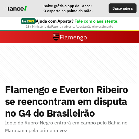
Baixe grátis o app do Lance!
Baixe agora
O esporte na palma da mão.
Ajuda com Aposta?
Fale com o assistente.
18+ Ministério da Fazenda adverte: Aposta não é investimento
Flamengo
Flamengo e Everton Ribeiro
se reencontram em disputa
no G4 do Brasileirão
Ídolo do Rubro-Negro entrará em campo pelo Bahia no
Maracanã pela primeira vez