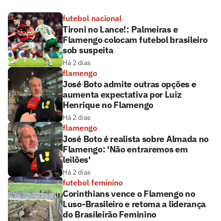
futebol nacional
Tironi no Lance!: Palmeiras e
Flamengo colocam futebol brasileiro
sob suspeita
Há 2 dias
flamengo
José Boto admite outras opções e
aumenta expectativa por Luiz
Henrique no Flamengo
Há 2 dias
flamengo
José Boto é realista sobre Almada no
Flamengo: 'Não entraremos em
leilões'
Há 2 dias
futebol feminino
Corinthians vence o Flamengo no
Luso-Brasileiro e retoma a liderança
do Brasileirão Feminino