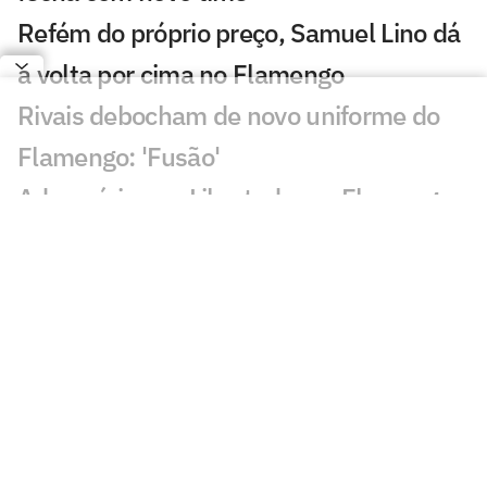
Refém do próprio preço, Samuel Lino dá
a volta por cima no Flamengo
Rivais debocham de novo uniforme do
Flamengo: 'Fusão'
Adversários na Libertadores, Flamengo
x Cruzeiro tem recorte de 'freguesia'
Supercomputador aponta melhor time
do Brasileirão como 37º do mundo; veja
ranking
Flamengo lança nova camisa; confira o
Manto 3