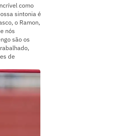
ncrível como
ossa sintonia é
Vasco, o Ramon,
ue nós
engo são os
trabalhado,
tes de