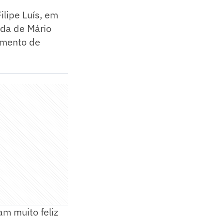
lipe Luís, em
ida de Mário
tamento de
am muito feliz