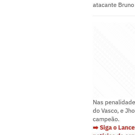
atacante Bruno
Nas penalidades
do Vasco, e Jho
campeão.
➡️ S
iga o Lanc