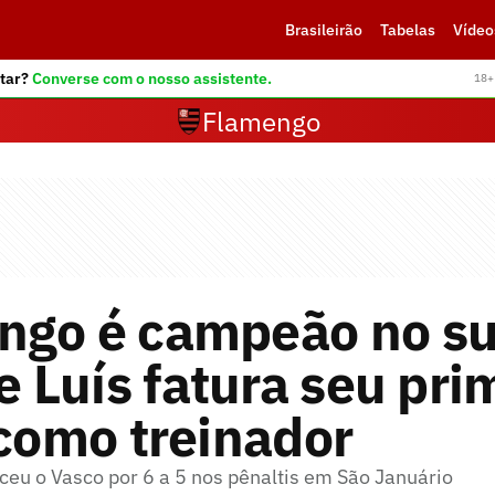
Brasileirão
Tabelas
Vídeo
tar?
Converse com o nosso assistente.
18+ 
Flamengo
ngo é campeão no s
pe Luís fatura seu pri
 como treinador
eu o Vasco por 6 a 5 nos pênaltis em São Januário