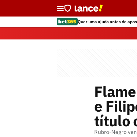
Quer uma ajuda antes de apos
Flame
e Fili
título
Rubro-Negro venc