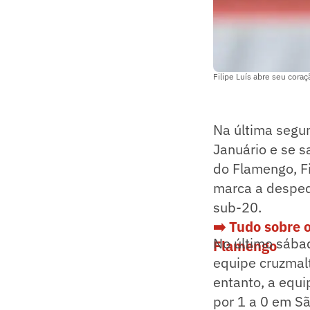
Filipe Luís abre seu cor
Na última segun
Januário e se 
do Flamengo, Fil
marca a despedi
sub-20.
➡️ Tudo sobre 
No último sábad
Flamengo
equipe cruzmal
entanto, a equi
por 1 a 0 em Sã