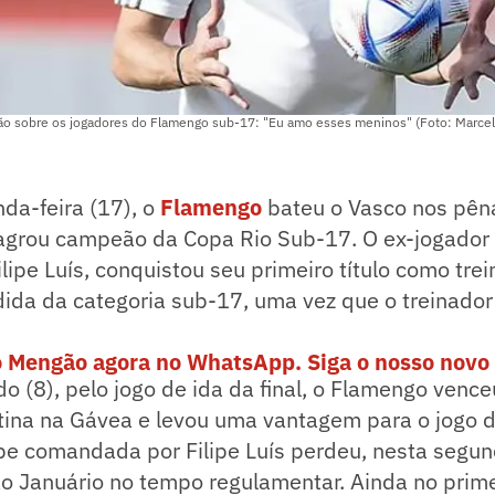
ação sobre os jogadores do Flamengo sub-17: "Eu amo esses meninos" (Foto: Marcel
da-feira (17), o
Flameng
o
bateu o Vasco nos pên
sagrou campeão da Copa Rio Sub-17. O ex-jogador 
ipe Luís, conquistou seu primeiro título como trein
da da categoria sub-17, uma vez que o treinador 
o Mengão agora no WhatsApp. Siga o nosso novo 
o (8), pelo jogo de ida da final, o Flamengo vence
tina na Gávea e levou uma vantagem para o jogo d
pe comandada por Filipe Luís perdeu, nesta segund
o Januário no tempo regulamentar. Ainda no prime