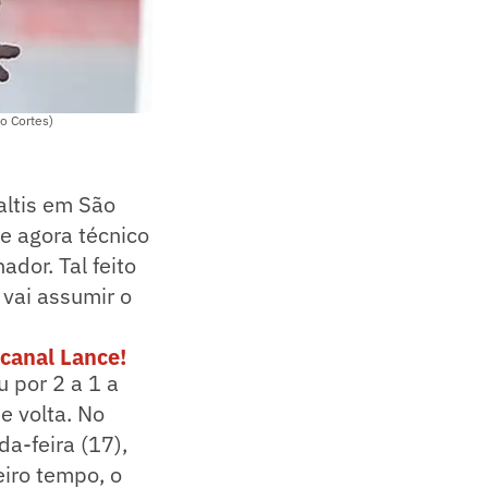
o Cortes)
altis em São
e agora técnico
ador. Tal feito
vai assumir o
canal Lance!
u por 2 a 1 a
e volta. No
a-feira (17),
iro tempo, o