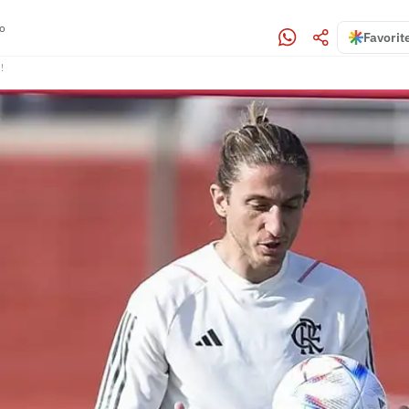
ro
Favorit
!