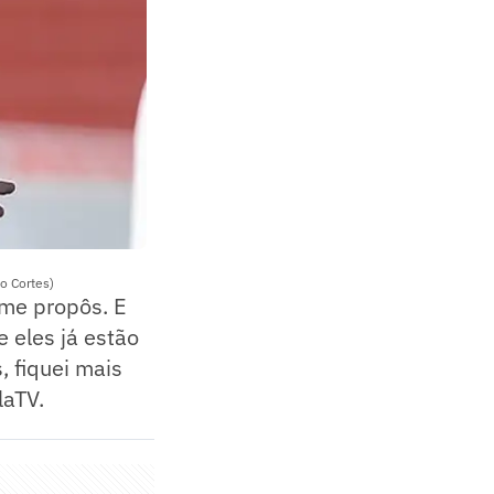
o Cortes)
 me propôs. E
 eles já estão
, fiquei mais
laTV.