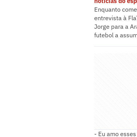
notícias do es
Enquanto comem
entrevista à Fl
Jorge para a Ar
futebol a assum
- Eu amo esses 