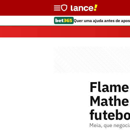
Quer uma ajuda antes de apos
Flame
Mathe
futebo
Meia, que negocia