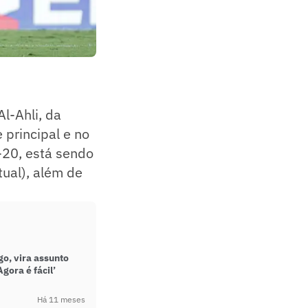
l-Ahli, da
 principal e no
b-20, está sendo
tual), além de
o, vira assunto
Agora é fácil’
Há 11 meses