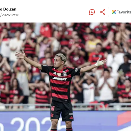
o Dolzan
Favorit
8/2025
12:18