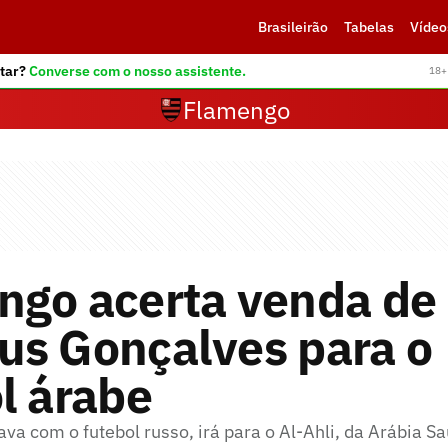
Brasileirão
Tabelas
Vídeo
tar?
Converse com o nosso assistente.
18+ 
Flamengo
ngo acerta venda de
us Gonçalves para o
l árabe
va com o futebol russo, irá para o Al-Ahli, da Arábia Sa