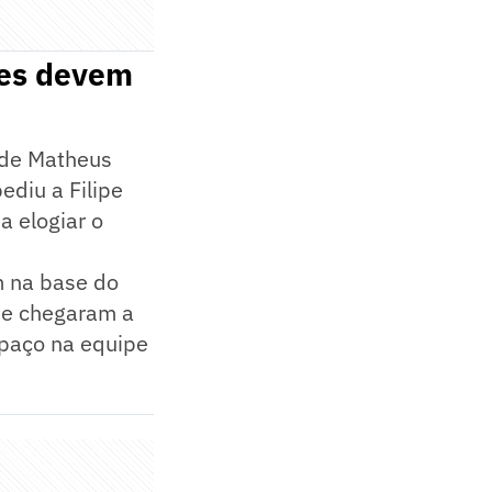
res devem
 de Matheus
ediu a Filipe
a elogiar o
m na base do
que chegaram a
spaço na equipe