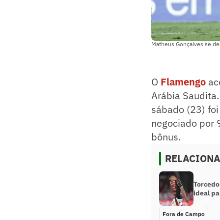
Matheus Gonçalves se de
O
Flamengo
ace
Arábia Saudita.
sábado (23) foi
negociado por 9
bônus.
RELACION
Torcedo
ideal pa
Fora de Campo