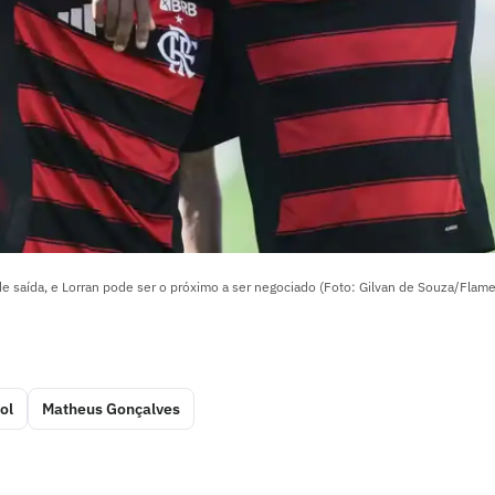
e saída, e Lorran pode ser o próximo a ser negociado (Foto: Gilvan de Souza/Flam
ol
Matheus Gonçalves