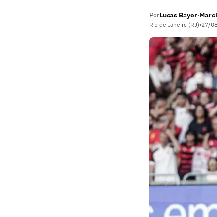
Por
Lucas Bayer
Marci
•
Rio de Janeiro (RJ)
•
27/0