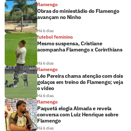
flamengo
Obras do miniestádio do Flamengo
avançam no Ninho
Há 6 dias
futebol feminino
Mesmo suspensa, Cristiane
acompanha Flamengo x Corinthians
Há 6 dias
flamengo
Léo Pereira chama atenção com dois
golaços em treino do Flamengo; veja
o vídeo
Há 6 dias
flamengo
Paquetá elogia Almada e revela
conversa com Luiz Henrique sobre
Flamengo
Há 6 dias