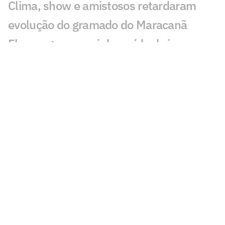
Clima, show e amistosos retardaram
evolução do gramado do Maracanã
Flamengo encaminha saída de jovem
para Portugal e avalia futuro de outro
jogador da base
Diego avalia possível chegada de
Almada ao Flamengo: 'Excelente'
Maestro Júnior critica José Boto, do
Flamengo: 'Quero ver resultados'
Thiago Almada ainda não decide futuro
e mantém Flamengo e River Plate na
disputa