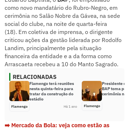
como novo mandatário do Rubro-Negro, em
cerimônia no Salão Nobre da Gávea, na sede
social do clube, na noite de quarta-feira
(18). Em coletiva de imprensa, o dirigente
criticou ações da gestão liderada por Rodolfo
Landim, principalmente pela situação
financeira da entidade e a da forma como
Arrascaeta recebeu a 10 do Manto Sagrado.
RELACIONADAS
Flamengo terá reuniões
Presidente do
nesta quinta-feira para
BAP toma pos
tratar da construção do
cerimônia na 
estádio
Flamengo
Flamengo
Há 1 ano
➡️
Mercado da Bola: veja como estão as