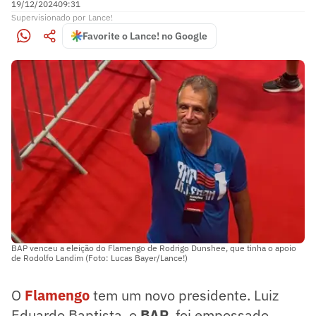
19/12/2024
09:31
Supervisionado
por
Lance!
Favorite o Lance! no Google
BAP venceu a eleição do Flamengo de Rodrigo Dunshee, que tinha o apoio
de Rodolfo Landim (Foto: Lucas Bayer/Lance!)
O
Flamengo
tem um novo presidente. Luiz
Eduardo Baptista, o
BAP
, foi empossado