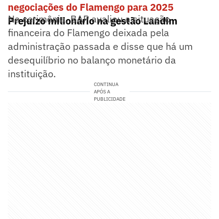
negociações do Flamengo para 2025
Na cerimônia, BAP avaliou a situação
Prejuízo milionário na gestão Landim
financeira do Flamengo deixada pela
administração passada e disse que há um
desequilíbrio no balanço monetário da
instituição.
CONTINUA
APÓS A
PUBLICIDADE