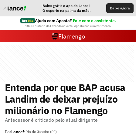
Baixe grátis o app do Lance!
Baixe agora
O esporte na palma da mão.
Ajuda com Aposta?
Fale com o assistente.
18+ Ministério da Fazenda adverte: Aposta não é investimento
Flamengo
Entenda por que BAP acusa
Landim de deixar prejuízo
milionário no Flamengo
Antecessor é criticado pelo atual dirigente
Por
Lance!
•
Rio de Janeiro (RJ)