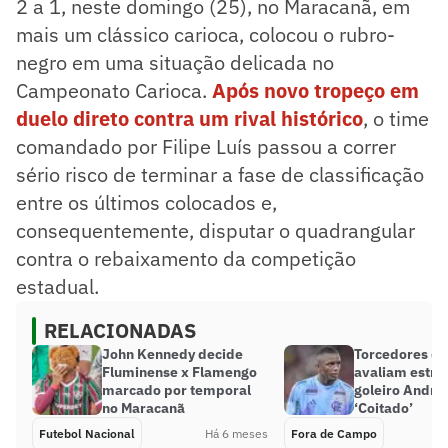
2 a 1, neste domingo (25), no Maracanã, em
mais um clássico carioca, colocou o rubro-
negro em uma situação delicada no
Campeonato Carioca.
Após novo tropeço em
duelo direto contra um rival histórico
, o time
comandado por Filipe Luís passou a correr
sério risco de terminar a fase de classificação
entre os últimos colocados e,
consequentemente, disputar o quadrangular
contra o rebaixamento da competição
estadual.
RELACIONADAS
John Kennedy decide
Torcedores d
Fluminense x Flamengo
avaliam estre
marcado por temporal
goleiro Andre
no Maracanã
‘Coitado’
Futebol Nacional
Há 6 meses
Fora de Campo