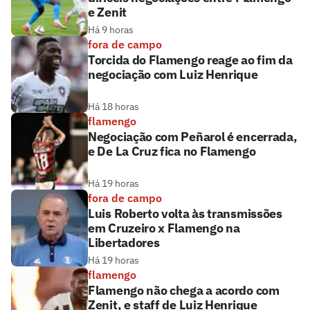
e Zenit
Há 9 horas
fora de campo
Torcida do Flamengo reage ao fim da
negociação com Luiz Henrique
Há 18 horas
flamengo
Negociação com Peñarol é encerrada,
e De La Cruz fica no Flamengo
Há 19 horas
fora de campo
Luis Roberto volta às transmissões
em Cruzeiro x Flamengo na
Libertadores
Há 19 horas
flamengo
Flamengo não chega a acordo com
Zenit, e staff de Luiz Henrique