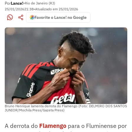
Por
Lance!
•
Rio de Janeiro (RJ)
25/01/2026
21:38
•
Atualizado em
25/01/2026
Favorite o Lance! no Google
Bruno Henrique lamenta derrota do Flamengo (Foto: DELMIRO DOS SANTOS
JUNIOR/Mochila Press/Gazeta Press)
A derrota do
Flamengo
para o Fluminense por