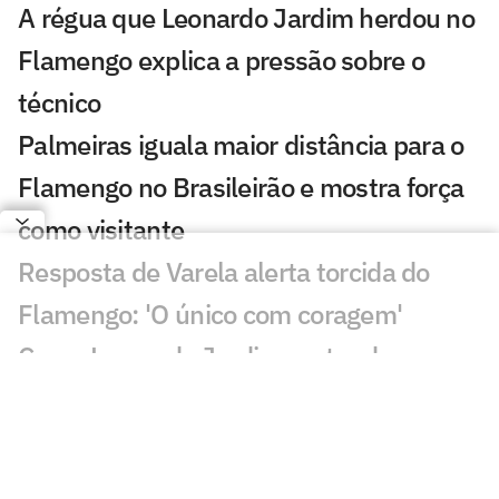
A régua que Leonardo Jardim herdou no
Flamengo explica a pressão sobre o
técnico
Palmeiras iguala maior distância para o
Flamengo no Brasileirão e mostra força
como visitante
Resposta de Varela alerta torcida do
Flamengo: 'O único com coragem'
Como Leonardo Jardim pretende
recuperar o melhor futebol do Flamengo
Flamengo entra em período sem jogos e
mira recuperação no Brasileirão