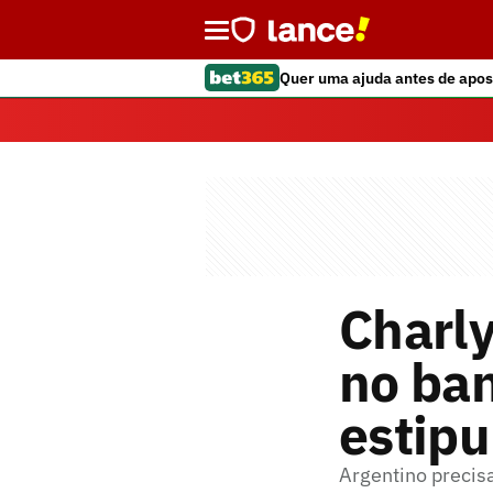
Quer uma ajuda antes de apos
Charly
no ba
estip
Argentino precisa