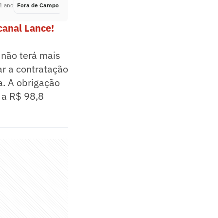
1 ano
Fora de Campo
Há 1 ano
canal Lance!
 não terá mais
ar a contratação
a. A obrigação
 a R$ 98,8