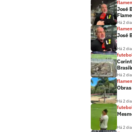
flame
José B
Flame
Há 2 dia
flame
José B
Há 2 dia
futebo
Corint
Brasil
Há 2 dia
flame
Obras
Há 2 dia
futebo
Mesmo
Há 2 dia