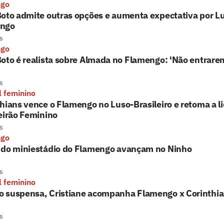
ngo
oto admite outras opções e aumenta expectativa por L
ngo
s
ngo
oto é realista sobre Almada no Flamengo: 'Não entrarem
s
l feminino
hians vence o Flamengo no Luso-Brasileiro e retoma a l
eirão Feminino
s
ngo
 do miniestádio do Flamengo avançam no Ninho
s
l feminino
 suspensa, Cristiane acompanha Flamengo x Corinthi
s