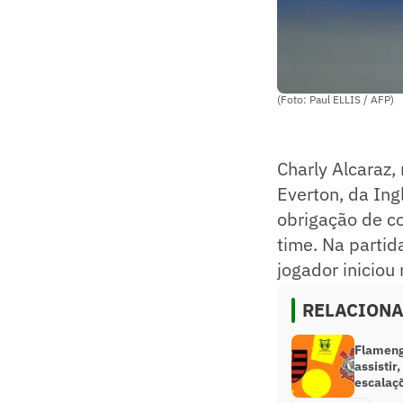
(Foto: Paul ELLIS / AFP)
Charly Alcaraz
Everton, da Ing
obrigação de co
time. Na partid
jogador iniciou
RELACION
Flameng
assistir
escalaç