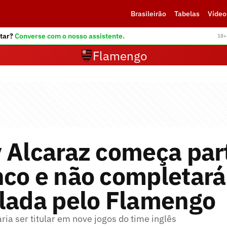
Brasileirão
Tabelas
Vídeo
tar?
Converse com o nosso assistente.
18+ 
Flamengo
 Alcaraz começa par
nco e não completar
ulada pelo Flamengo
ria ser titular em nove jogos do time inglês