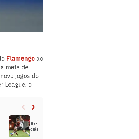
elo
Flamengo
ao
r a meta de
 nove jogos do
er League, o
Ex-árbitro admite erro grave em
clássico entre Flamengo e Vasco