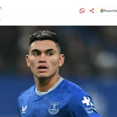
P)
Favorit
!