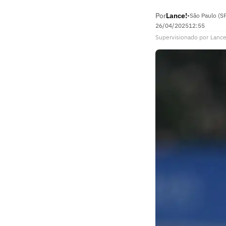
Por
Lance!
•
São Paulo (S
26/04/2025
12:55
Supervisionado
por
Lance