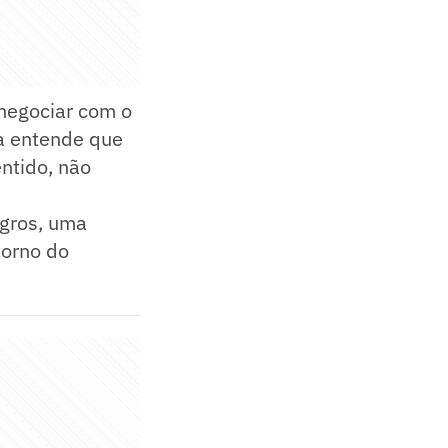
enegociar com o
ca entende que
ntido, não
egros, uma
torno do