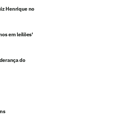
uiz Henrique no
os em leilões'
iderança do
ans