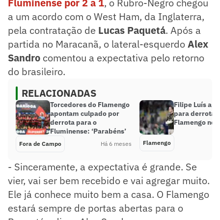
Fluminense por 2 a 1
, o Rubro-Negro chegou
a um acordo com o West Ham, da Inglaterra,
pela contratação de
Lucas Paquetá
. Após a
partida no Maracanã, o lateral-esquerdo
Alex
Sandro
comentou a expectativa pelo retorno
do brasileiro.
RELACIONADAS
Torcedores do Flamengo
Filipe Luís ap
apontam culpado por
para derrota 
derrota para o
Flamengo no c
Fluminense: ‘Parabéns’
Flamengo
Fora de Campo
Há 6 meses
- Sinceramente, a expectativa é grande. Se
vier, vai ser bem recebido e vai agregar muito.
Ele já conhece muito bem a casa. O Flamengo
estará sempre de portas abertas para o