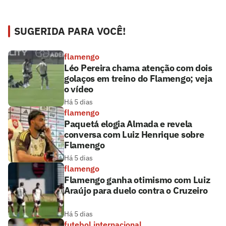
SUGERIDA PARA VOCÊ!
flamengo
Léo Pereira chama atenção com dois
golaços em treino do Flamengo; veja
o vídeo
Há 5 dias
flamengo
Paquetá elogia Almada e revela
conversa com Luiz Henrique sobre
Flamengo
Há 5 dias
flamengo
Flamengo ganha otimismo com Luiz
Araújo para duelo contra o Cruzeiro
Há 5 dias
futebol internacional