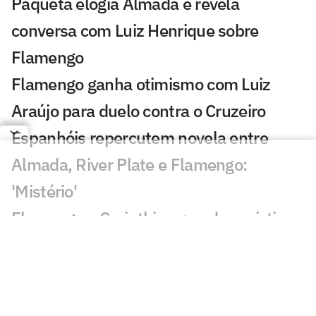
Paquetá elogia Almada e revela
conversa com Luiz Henrique sobre
Flamengo
Flamengo ganha otimismo com Luiz
Araújo para duelo contra o Cruzeiro
Espanhóis repercutem novela entre
Almada, River Plate e Flamengo:
'Mistério'
Flamengo x Corinthians: onde assistir,
horário e prováveis escalações do duelo
pelo Brasileirão Feminino
AO VIVO: Acompanhe a coletiva de