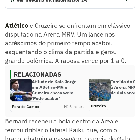
Atlético e Cruzeiro se enfrentam em clássico disputado na
Arena MRV. Um lance nos acréscimos do primeiro tempo
acabou esquentando o clima da partida e gerou grande
Atlético
e Cruzeiro se enfrentam em clássico
polêmica. A raposa vence por 1 a 0.
disputado na Arena MRV. Um lance nos
Resumo supervisionado pelo jornalista!
acréscimos do primeiro tempo acabou
esquentando o clima da partida e gerou
grande polêmica. A raposa vence por 1 a 0.
RELACIONADAS
Atitude de Kaio Jorge
Torcida do Cru
em Atlético-MG x
à Arena MRV 
Cruzeiro choca web:
de dois anos
‘Pode acabar’
Cruzeiro
Fora de Campo
Há 6 meses
Bernard recebeu a bola dentro da área e
tentou driblar o lateral Kaiki, que, com o
braço, obstruiu a passagem do meia do Galo.