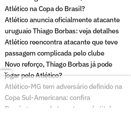
Atlético na Copa do Brasil?
Atlético anuncia oficialmente atacante
uruguaio Thiago Borbas: veja detalhes
Atlético reencontra atacante que teve
passagem complicada pelo clube
Novo reforço, Thiago Borbas já pode
jogar pelo Atlético?
Atlético-MG tem adversário definido na
Copa Sul-Americana: confira
Domínguez pode ter retorno de titular no
Atlético para duelo da Copa do Brasil
Atlético terá desfalque de 'motorzinho'