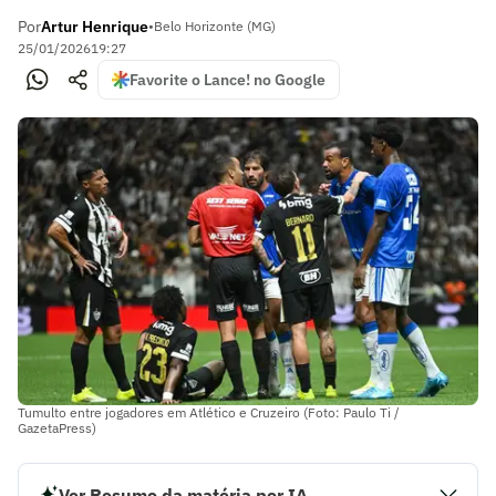
Por
Artur Henrique
•
Belo Horizonte (MG)
25/01/2026
19:27
Favorite o Lance! no Google
Tumulto entre jogadores em Atlético e Cruzeiro (Foto: Paulo Ti /
GazetaPress)
Ver Resumo da matéria por IA