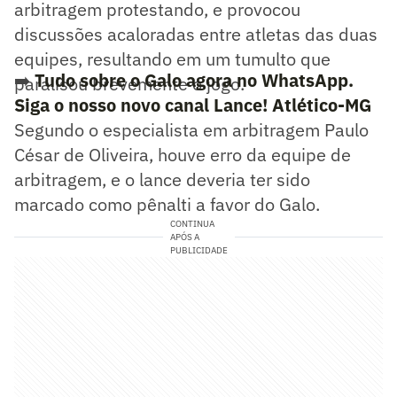
arbitragem protestando, e provocou
discussões acaloradas entre atletas das duas
equipes, resultando em um tumulto que
➡️
Tudo sobre o Galo agora no WhatsApp.
paralisou brevemente o jogo.
Siga o nosso novo canal Lance! Atlético-MG
Segundo o especialista em arbitragem Paulo
César de Oliveira, houve erro da equipe de
arbitragem, e o lance deveria ter sido
marcado como pênalti a favor do Galo.
CONTINUA
APÓS A
PUBLICIDADE