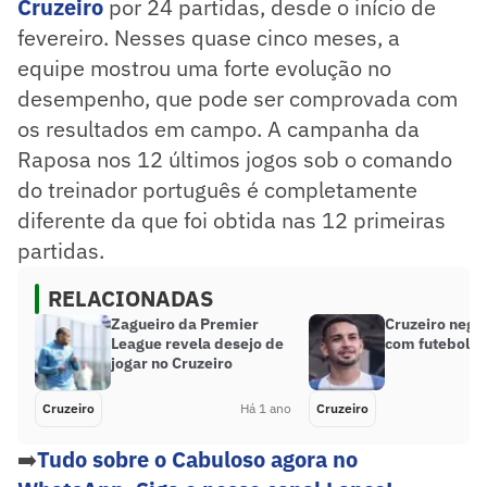
Cruzeiro
por 24 partidas, desde o início de
fevereiro. Nesses quase cinco meses, a
equipe mostrou uma forte evolução no
desempenho, que pode ser comprovada com
os resultados em campo. A campanha da
Raposa nos 12 últimos jogos sob o comando
do treinador português é completamente
diferente da que foi obtida nas 12 primeiras
partidas.
RELACIONADAS
Zagueiro da Premier
Cruzeiro nego
League revela desejo de
com futebol p
jogar no Cruzeiro
Cruzeiro
Há 1 ano
Cruzeiro
➡️
Tudo sobre o Cabuloso agora no