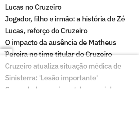
Lucas no Cruzeiro
Jogador, filho e irmão: a história de Zé
Lucas, reforço do Cruzeiro
O impacto da ausência de Matheus
Pereira no time titular do Cruzeiro
Cruzeiro atualiza situação médica de
Sinisterra: 'Lesão importante'
Conmebol anuncia patch especial para
campeões da Libertadores
Cruzeiro anuncia português como novo
técnico do Sub-20
Ex-esposa de Artur Jorge 'curte' vitória