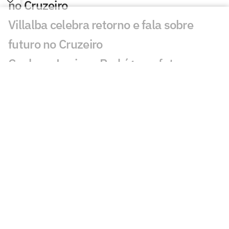
no Cruzeiro
Villalba celebra retorno e fala sobre
futuro no Cruzeiro
Conheça Luciano Rodríguez, futuro
reforço do Cruzeiro
Análise tática do Guffo: os destaques da
ida das oitavas da Copa do Brasil
Torcedores do Cruzeiro surpreendem
Matheus Pereira em sala do antidoping
ANÁLISE: Cruzeiro faz um dos jogos
menos criativos com Artur Jorge
Artur Jorge projeta reforços no Cruzeiro: