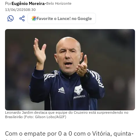
Por
Eugênio Moreira
•
Belo Horizonte
13/06/2025
08:30
Favorite o Lance! no Google
Leonardo Jardim destaca que equipe do Cruzeiro está surpreendendo no
Brasileirão (Foto: Gilson Lobo/AGIF)
Com o empate por 0 a 0 com o Vitória, quinta-