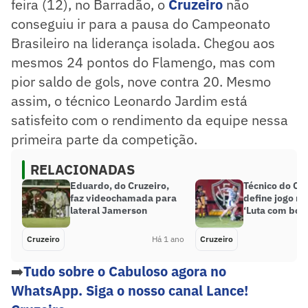
feira (12), no Barradão, o
Cruzeiro
não
conseguiu ir para a pausa do Campeonato
Brasileiro na liderança isolada. Chegou aos
mesmos 24 pontos do Flamengo, mas com
pior saldo de gols, nove contra 20. Mesmo
assim, o técnico Leonardo Jardim está
satisfeito com o rendimento da equipe nessa
primeira parte da competição.
RELACIONADAS
Eduardo, do Cruzeiro,
Técnico do Cr
faz videochamada para
define jogo n
lateral Jamerson
‘Luta com bola
Cruzeiro
Há 1 ano
Cruzeiro
➡️
Tudo sobre o Cabuloso agora no
WhatsApp. Siga o nosso canal Lance!