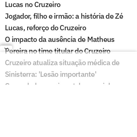
Lucas no Cruzeiro
Jogador, filho e irmão: a história de Zé
Lucas, reforço do Cruzeiro
O impacto da ausência de Matheus
Pereira no time titular do Cruzeiro
Cruzeiro atualiza situação médica de
Sinisterra: 'Lesão importante'
Conmebol anuncia patch especial para
campeões da Libertadores
Cruzeiro anuncia português como novo
técnico do Sub-20
Ex-esposa de Artur Jorge 'curte' vitória