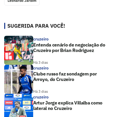
Leonardo Jardim
SUGERIDA PARA VOCÊ!
cruzeiro
Entenda cenário de negociação do
Cruzeiro por Brian Rodríguez
Há 3 dias
cruzeiro
Clube russo faz sondagem por
Arroyo, do Cruzeiro
Há 3 dias
cruzeiro
Artur Jorge explica Villalba como
lateral no Cruzeiro