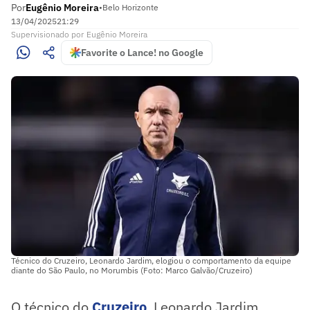
Por
Eugênio Moreira
•
Belo Horizonte
13/04/2025
21:29
Supervisionado
por
Eugênio Moreira
Favorite o Lance! no Google
Técnico do Cruzeiro, Leonardo Jardim, elogiou o comportamento da equipe
diante do São Paulo, no Morumbis (Foto: Marco Galvão/Cruzeiro)
O técnico do
Cruzeiro
, Leonardo Jardim,