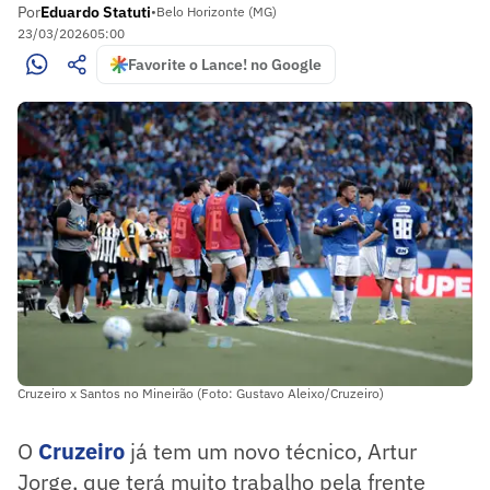
Por
Eduardo Statuti
•
Belo Horizonte (MG)
23/03/2026
05:00
Favorite o Lance! no Google
Cruzeiro x Santos no Mineirão (Foto: Gustavo Aleixo/Cruzeiro)
O
Cruzeiro
já tem um novo técnico, Artur
Jorge, que terá muito trabalho pela frente