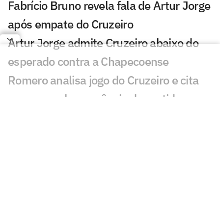
Fabrício Bruno revela fala de Artur Jorge
após empate do Cruzeiro
Artur Jorge admite Cruzeiro abaixo do
esperado contra a Chapecoense
Romero analisa jogo do Cruzeiro e cita
cansaço pela sequência de partidas
Dê suas notas: avalie as atuações em
Chapecoense x Cruzeiro
Chapecoense e Cruzeiro empatam na
Arena Condá pela Copa do Brasil
Confira escalação do Cruzeiro contra a
Chapecoense