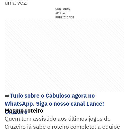
uma vez.
CONTINUA
APÓS A
PUBLICIDADE
➡️
Tudo sobre o Cabuloso agora no
WhatsApp. Siga o nosso canal Lance!
Mesmo roteiro
Cruzeiro
Quem tem assistido aos últimos jogos do
Cruzeiro já sabe o roteiro completo: a equipe