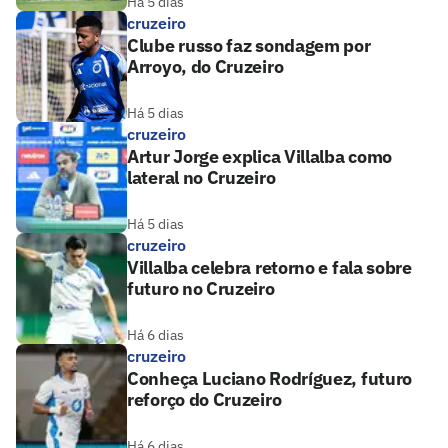
Há 5 dias
cruzeiro
Clube russo faz sondagem por
Arroyo, do Cruzeiro
Há 5 dias
cruzeiro
Artur Jorge explica Villalba como
lateral no Cruzeiro
Há 5 dias
cruzeiro
Villalba celebra retorno e fala sobre
futuro no Cruzeiro
Há 6 dias
cruzeiro
Conheça Luciano Rodríguez, futuro
reforço do Cruzeiro
Há 6 dias