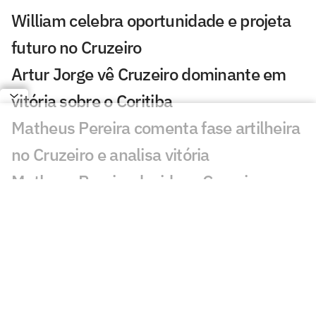
William celebra oportunidade e projeta
futuro no Cruzeiro
Artur Jorge vê Cruzeiro dominante em
vitória sobre o Coritiba
Matheus Pereira comenta fase artilheira
no Cruzeiro e analisa vitória
Matheus Pereira decide, e Cruzeiro
vence o Coritiba
Veja gol em Coritiba x Cruzeiro: Matheus
Pereira marca o gol da vitória
Com novidade! Confira escalação do
Cruzeiro contra o Coritiba