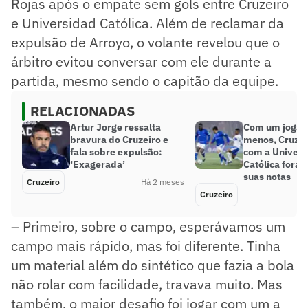
Rojas após o empate sem gols entre Cruzeiro
e Universidad Católica. Além de reclamar da
expulsão de Arroyo, o volante revelou que o
árbitro evitou conversar com ele durante a
partida, mesmo sendo o capitão da equipe.
RELACIONADAS
Artur Jorge ressalta
Com um jogad
bravura do Cruzeiro e
menos, Cruze
fala sobre expulsão:
com a Univer
‘Exagerada’
Católica fora 
suas notas
Cruzeiro
Há 2 meses
Cruzeiro
– Primeiro, sobre o campo, esperávamos um
campo mais rápido, mas foi diferente. Tinha
um material além do sintético que fazia a bola
não rolar com facilidade, travava muito. Mas
também, o maior desafio foi jogar com um a