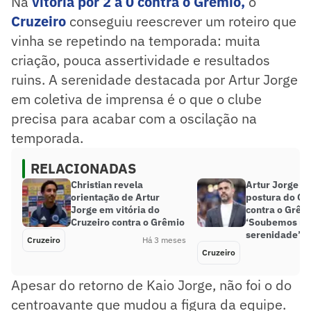
Na
vitória por 2 a 0 contra o Grêmio,
o
Cruzeiro
conseguiu reescrever um roteiro que
vinha se repetindo na temporada: muita
criação, pouca assertividade e resultados
ruins. A serenidade destacada por Artur Jorge
em coletiva de imprensa é o que o clube
precisa para acabar com a oscilação na
temporada.
RELACIONADAS
Christian revela
Artur Jorge d
orientação de Artur
postura do Cr
Jorge em vitória do
contra o Grêm
Cruzeiro contra o Grêmio
‘Soubemos ma
serenidade’
Cruzeiro
Há 3 meses
Cruzeiro
Apesar do retorno de Kaio Jorge, não foi o do
centroavante que mudou a figura da equipe.