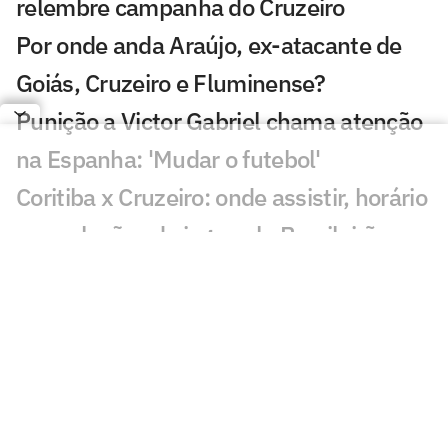
relembre campanha do Cruzeiro
Por onde anda Araújo, ex-atacante de
Goiás, Cruzeiro e Fluminense?
Punição a Victor Gabriel chama atenção
na Espanha: 'Mudar o futebol'
Coritiba x Cruzeiro: onde assistir, horário
e escalações do jogo pelo Brasileirão
Entenda por que o atacante Sinisterra
sofre tantas lesões no Cruzeiro
Zé Lucas revela sua maior inspiração e
destaca recepção de Kaio Jorge
Pedro Junio diz que Cruzeiro trabalha