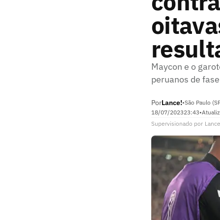
contra
oitava
result
Maycon e o garot
peruanos de fase
Por
Lance!
•
São Paulo (S
18/07/2023
23:43
•
Atuali
Supervisionado
por
Lance