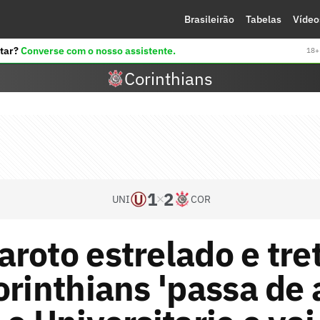
Brasileirão
Tabelas
Vídeo
tar?
Converse com o nosso assistente.
18+ 
Corinthians
1
2
UNI
COR
roto estrelado e tre
orinthians 'passa de 