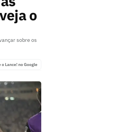
 às
veja o
vançar sobre os
e o Lance! no Google