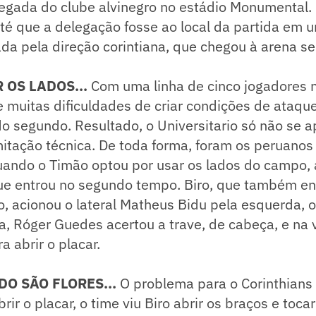
hegada do clube alvinegro no estádio Monumental. 
 que a delegação fosse ao local da partida em um
ada pela direção corintiana, que chegou à arena 
 OS LADOS...
Com uma linha de cinco jogadores n
e muitas dificuldades de criar condições de ataqu
do segundo. Resultado, o Universitario só não se a
mitação técnica. De toda forma, foram os peruano
ando o Timão optou por usar os lados do campo, a
e entrou no segundo tempo. Biro, que também en
o, acionou o lateral Matheus Bidu pela esquerda, 
a, Róger Guedes acertou a trave, de cabeça, e na 
a abrir o placar.
DO SÃO FLORES...
O problema para o Corinthians
rir o placar, o time viu Biro abrir os braços e toc