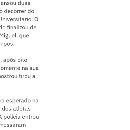
 pensou duas
o decorrer do
niversitario. O
o finalizou de
 Miguel, que
empos.
, após oito
 somente na sua
ostrou tirou a
rra esperado na
 dos atletas
A polícia entrou
emessaram