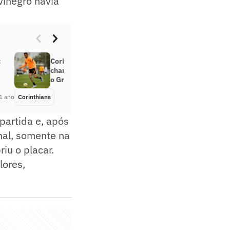
vinegro havia
:
Corinthians vê Luan ‘desafiado’ e
chances de saída do jogador para
o Grêmio aumentam
1 ano
Corinthians
Há 3 anos
partida e, após
nal, somente na
iu o placar.
lores,