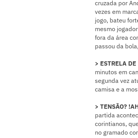
cruzada por An
vezes em marca
jogo, bateu for
mesmo jogador q
fora da área co
passou da bola
> ESTRELA DE
minutos em cam
segunda vez atu
camisa e a mos
> TENSÃO? !A
partida acontec
corintianos, qu
no gramado com