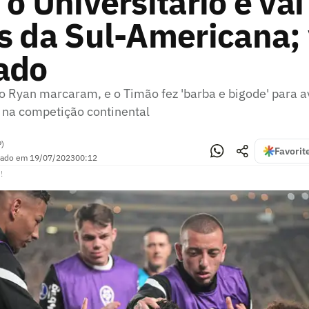
 o Universitario e vai
s da Sul-Americana; 
ado
o Ryan marcaram, e o Timão fez 'barba e bigode' para a
 na competição continental
P)
Favorit
zado em
19/07/2023
00:12
!