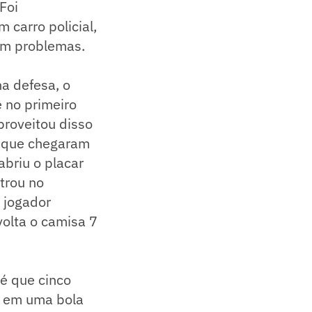
Foi
 carro policial,
sem problemas.
a defesa, o
e no primeiro
proveitou disso
s que chegaram
briu o placar
trou no
o jogador
volta o camisa 7
 é que cinco
ar em uma bola