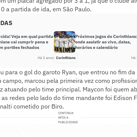
m um placar agregado por 3 a 1, já que o clube al
 0 a partida de ida, em São Paulo.
ADAS
cida! Veja em qual partida
Próximos jogos do Corinthians
hians vai cumprir pena e
onde assistir ao vivo, datas,
om portões fechados
horários e calendário
Há 3 anos
Corinthians
Há 
u para o gol do garoto Ryan, que entrou no fim da 
m campo, marcou pela primeira vez como profissio
 atuando pelo time principal. Maycon foi quem abr
as redes pelo lado do time mandante foi Edison F
alti cometido por Biro.
CONTINUA
APÓS A
PUBLICIDADE