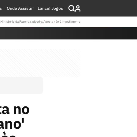
s
Onde Assistir
Lance! Jogos
Ministério da Fazenda adverte: Aposta não é investimento
ta no
ano'