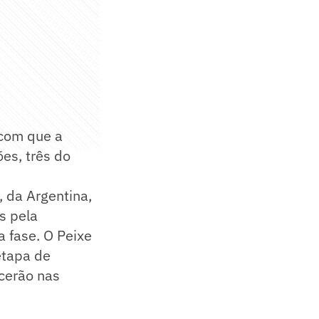
 com que a
es, três do
, da Argentina,
s pela
a fase. O Peixe
etapa de
ecerão nas