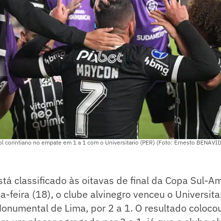
l corintiano no empate em 1 a 1 com o Universitario (PER) (Foto: Ernesto BENAVI
stá classificado às oitavas de final da Copa Sul-A
a-feira (18), o clube alvinegro venceu o Universita
onumental de Lima, por 2 a 1. O resultado coloco