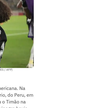
DES / AFP)
mericana. Na
rio, do Peru, em
u o Timão na