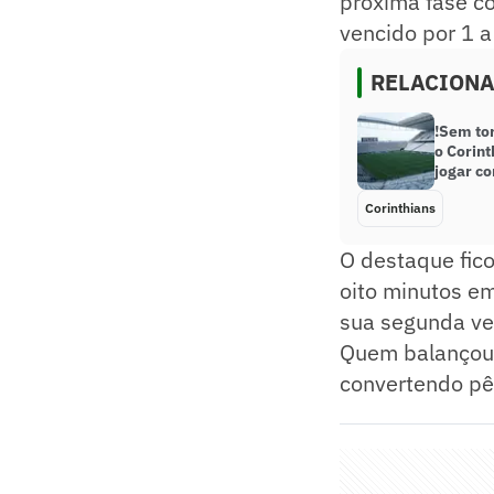
próxima fase co
vencido por 1 a
RELACION
!Sem tor
o Corint
jogar c
Corinthians
O destaque fico
oito minutos e
sua segunda vez
Quem balançou 
convertendo pên