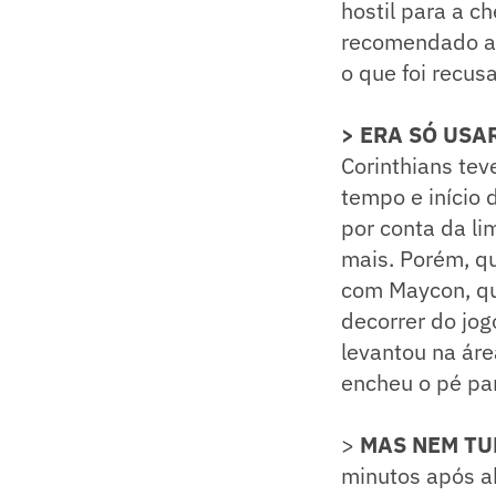
hostil para a c
recomendado até
o que foi recus
> ERA SÓ USAR
Corinthians tev
tempo e início 
por conta da li
mais. Porém, qu
com Maycon, qu
decorrer do jog
levantou na áre
encheu o pé par
>
MAS NEM TU
minutos após ab