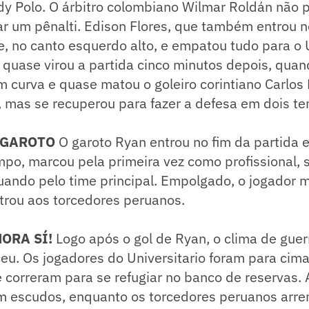
dy Polo. O árbitro colombiano Wilmar Roldán não
r um pênalti. Edison Flores, que também entrou n
te, no canto esquerdo alto, e empatou tudo para o U
uase virou a partida cinco minutos depois, quand
m curva e quase matou o goleiro corintiano Carlos
, mas se recuperou para fazer a defesa em dois t
 GAROTO
O garoto Ryan entrou no fim da partida e
po, marcou pela primeira vez como profissional,
ando pelo time principal. Empolgado, o jogador m
trou aos torcedores peruanos.
HORA SÍ!
Logo após o gol de Ryan, o clima de gue
eu. Os jogadores do Universitario foram para cima
e correram para se refugiar no banco de reservas. 
 escudos, enquanto os torcedores peruanos arr