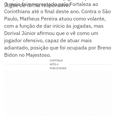
O meia foi emprestado pelo Fortaleza ao
Jogue de forma responsável
Corinthians até o final deste ano. Contra o São
Paulo, Matheus Pereira atuou como volante,
com a função de dar início às jogadas, mas
Dorival Júnior afirmou que o vê como um
jogador ofensivo, capaz de atuar mais
adiantado, posição que foi ocupada por Breno
Bidon no Majestoso.
CONTINUA
APÓS A
PUBLICIDADE