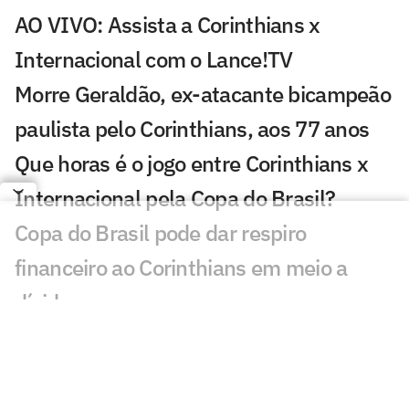
AO VIVO: Assista a Corinthians x
Internacional com o Lance!TV
Morre Geraldão, ex-atacante bicampeão
paulista pelo Corinthians, aos 77 anos
Que horas é o jogo entre Corinthians x
Internacional pela Copa do Brasil?
Copa do Brasil pode dar respiro
financeiro ao Corinthians em meio a
dívidas
Torcida do Corinthians reage à chegada
de Wesley ao Cruzeiro: 'Não foi'
Wesley acerta com o Cruzeiro após