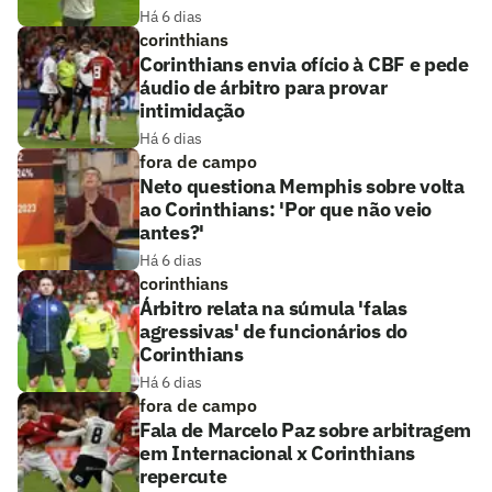
Há 6 dias
corinthians
Corinthians envia ofício à CBF e pede
áudio de árbitro para provar
intimidação
Há 6 dias
fora de campo
Neto questiona Memphis sobre volta
ao Corinthians: 'Por que não veio
antes?'
Há 6 dias
corinthians
Árbitro relata na súmula 'falas
agressivas' de funcionários do
Corinthians
Há 6 dias
fora de campo
Fala de Marcelo Paz sobre arbitragem
em Internacional x Corinthians
repercute