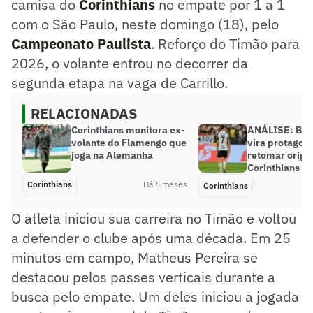
camisa do
Corinthians
no empate por 1 a 1
com o São Paulo, neste domingo (18), pelo
Campeonato Paulista
. Reforço do Timão para
2026, o volante entrou no decorrer da
segunda etapa na vaga de Carrillo.
RELACIONADAS
Corinthians monitora ex-
ANÁLISE: Bre
volante do Flamengo que
vira protagoni
joga na Alemanha
retomar orige
Corinthians
Corinthians
Há 6 meses
Corinthians
O atleta iniciou sua carreira no Timão e voltou
a defender o clube após uma década. Em 25
minutos em campo, Matheus Pereira se
destacou pelos passes verticais durante a
busca pelo empate. Um deles iniciou a jogada