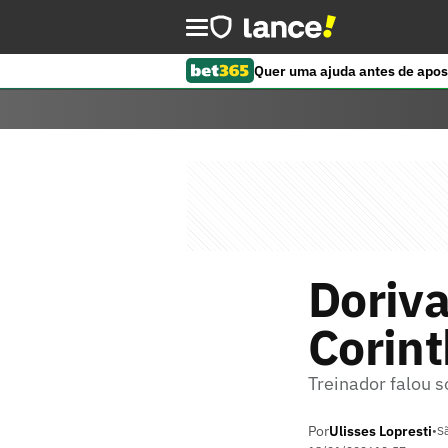
Quer uma ajuda antes de apos
Doriva
Corint
Treinador falou 
Por
Ulisses Lopresti
•
S