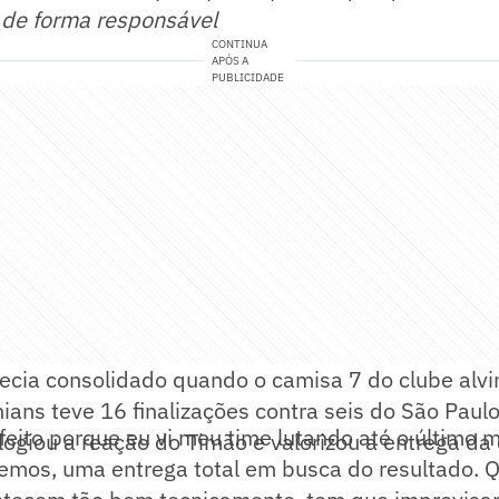
 de forma responsável
CONTINUA
APÓS A
PUBLICIDADE
ecia consolidado quando o camisa 7 do clube alvin
hians teve 16 finalizações contra seis do São Paulo
isfeito porque eu vi meu time lutando até o último 
elogiou a reação do Timão e valorizou a entrega da
remos, uma entrega total em busca do resultado. 