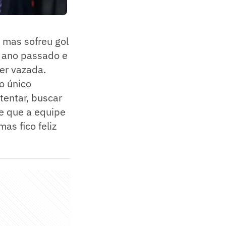
 mas sofreu gol
o ano passado e
ser vazada.
o único
entar, buscar
e que a equipe
as fico feliz