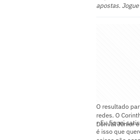
apostas. Jogue
O resultado par
redes. O Corint
- Eu fiquei sat
Dorival Júnior 
é isso que que