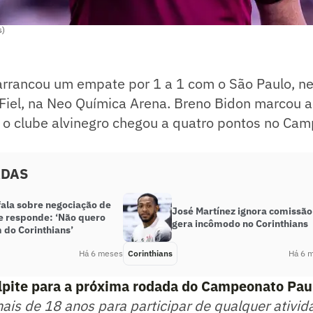
s)
rrancou um empate por 1 a 1 com o São Paulo, n
 Fiel, na Neo Química Arena. Breno Bidon marcou 
e o clube alvinegro chegou a quatro pontos no Ca
ADAS
fala sobre negociação de
José Martínez ignora comissão
 e responde: ‘Não quero
gera incômodo no Corinthians
 do Corinthians’
Há 6 meses
Corinthians
Há 6 
lpite para a próxima rodada do Campeonato Pau
mais de 18 anos para participar de qualquer ativid