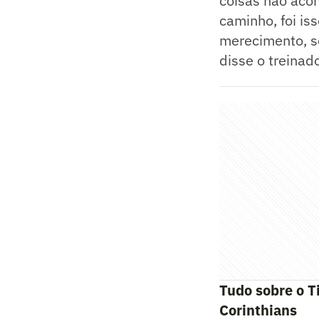
coisas não aco
caminho, foi is
merecimento, se
disse o treinado
Tudo sobre o T
Corinthians