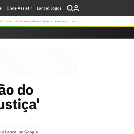
s
Onde Assistir
Lance! Jogos
Ministério da Fazenda adverte: Aposta não é investimento
ção do
ustiça'
e o Lance! no Google