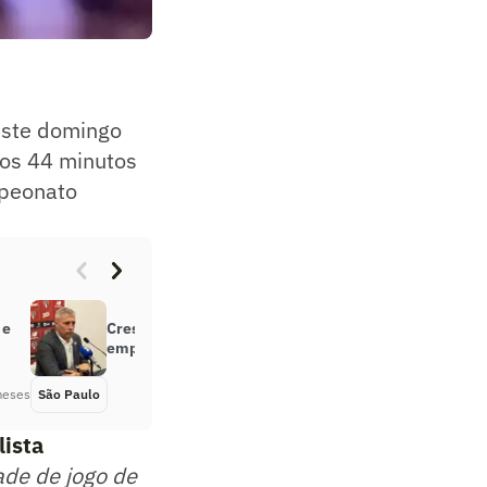
este domingo
aos 44 minutos
mpeonato
 e
Crespo abre o jogo e é direto após
empate com o Corinthians: ‘Raiva’
meses
São Paulo
Há 6 meses
lista
ade de jogo de