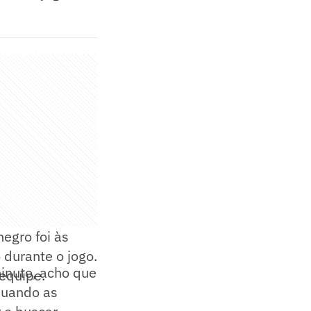
egro foi às
 durante o jogo.
minuto, acho que
 equipe.
Quando as