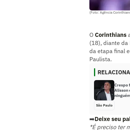
(Foto: Agência Corinthian
O
Corinthians
a
(18), diante da
da etapa final 
Paulista.
RELACION
Crespo 
Alisson
ninguém
São Paulo
➡️
Deixe seu pa
*É preciso ter 