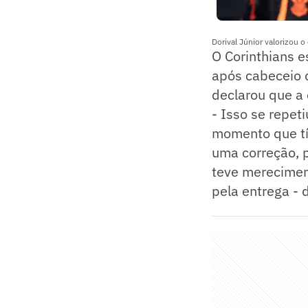
Dorival Júnior valorizou 
O Corinthians e
após cabeceio d
declarou que a 
- Isso se repet
momento que tí
uma correção, p
teve mereciment
pela entrega - d