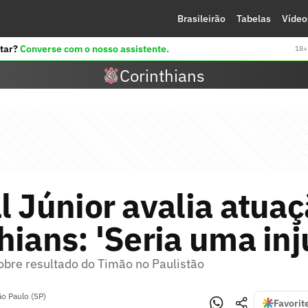
Brasileirão
Tabelas
Vídeo
tar?
Converse com o nosso assistente.
18+ 
Corinthians
l Júnior avalia atua
hians: 'Seria uma inj
sobre resultado do Timão no Paulistão
ão Paulo (SP)
Favorit