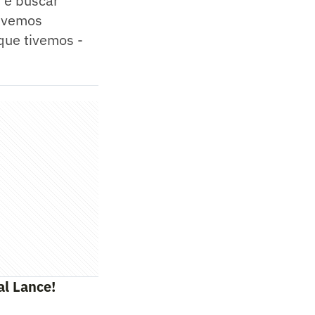
 e buscar
Tivemos
que tivemos -
al Lance!