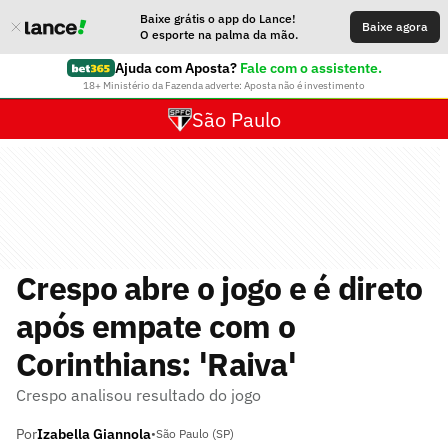
Baixe grátis o app do Lance!
Baixe agora
O esporte na palma da mão.
Ajuda com Aposta?
Fale com o assistente.
18+ Ministério da Fazenda adverte: Aposta não é investimento
São Paulo
Crespo abre o jogo e é direto
após empate com o
Corinthians: 'Raiva'
Crespo analisou resultado do jogo
Por
Izabella Giannola
•
São Paulo (SP)