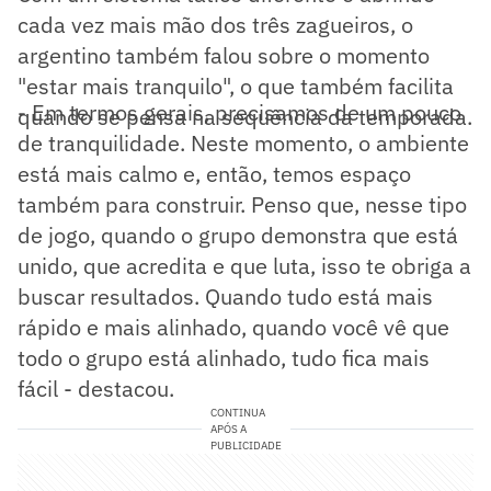
cada vez mais mão dos três zagueiros, o
argentino também falou sobre o momento
"estar mais tranquilo", o que também facilita
- Em termos gerais, precisamos de um pouco
quando se pensa na sequência da temporada.
de tranquilidade. Neste momento, o ambiente
está mais calmo e, então, temos espaço
também para construir. Penso que, nesse tipo
de jogo, quando o grupo demonstra que está
unido, que acredita e que luta, isso te obriga a
buscar resultados. Quando tudo está mais
rápido e mais alinhado, quando você vê que
todo o grupo está alinhado, tudo fica mais
fácil - destacou.
CONTINUA
APÓS A
PUBLICIDADE