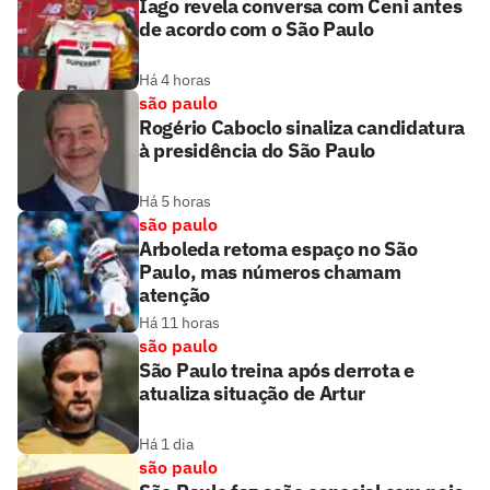
Iago revela conversa com Ceni antes
de acordo com o São Paulo
Há 4 horas
são paulo
Rogério Caboclo sinaliza candidatura
à presidência do São Paulo
Há 5 horas
são paulo
Arboleda retoma espaço no São
Paulo, mas números chamam
atenção
Há 11 horas
são paulo
São Paulo treina após derrota e
atualiza situação de Artur
Há 1 dia
são paulo