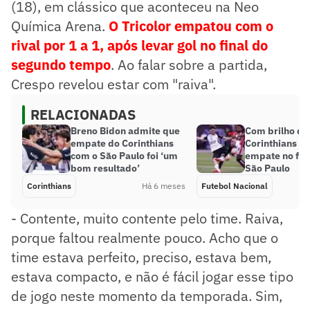
(18), em clássico que aconteceu na Neo
Química Arena.
O Tricolor empatou com o
rival por 1 a 1, após levar gol no final do
segundo tempo
. Ao falar sobre a partida,
Crespo revelou estar com "raiva".
RELACIONADAS
Breno Bidon admite que
Com brilho de
empate do Corinthians
Corinthians a
com o São Paulo foi ‘um
empate no fim
bom resultado’
São Paulo
Corinthians
Há 6 meses
Futebol Nacional
- Contente, muito contente pelo time. Raiva,
porque faltou realmente pouco. Acho que o
time estava perfeito, preciso, estava bem,
estava compacto, e não é fácil jogar esse tipo
de jogo neste momento da temporada. Sim,