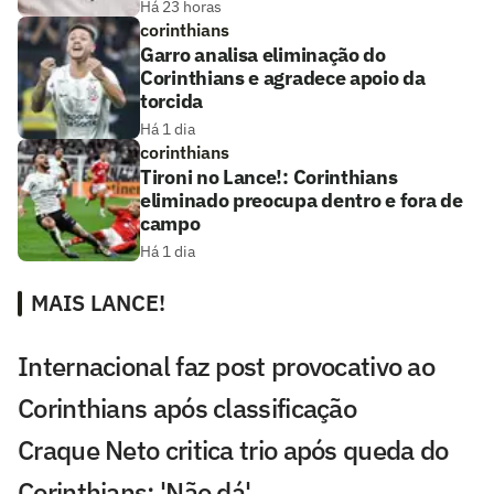
Há 23 horas
corinthians
Garro analisa eliminação do
Corinthians e agradece apoio da
torcida
Há 1 dia
corinthians
Tironi no Lance!: Corinthians
eliminado preocupa dentro e fora de
campo
Há 1 dia
MAIS LANCE!
Internacional faz post provocativo ao
Corinthians após classificação
Craque Neto critica trio após queda do
Corinthians: 'Não dá'