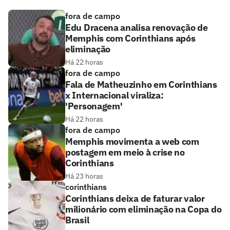
fora de campo
Edu Dracena analisa renovação de
Memphis com Corinthians após
eliminação
Há 22 horas
fora de campo
Fala de Matheuzinho em Corinthians
x Internacional viraliza:
'Personagem'
Há 22 horas
fora de campo
Memphis movimenta a web com
postagem em meio à crise no
Corinthians
Há 23 horas
corinthians
Corinthians deixa de faturar valor
milionário com eliminação na Copa do
Brasil