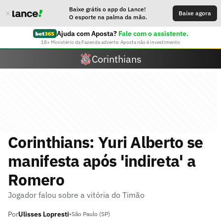
Baixe grátis o app do Lance!
Baixe agora
O esporte na palma da mão.
Ajuda com Aposta?
Fale com o assistente.
18+ Ministério da Fazenda adverte: Aposta não é investimento
Corinthians
Corinthians: Yuri Alberto se
manifesta após 'indireta' a
Romero
Jogador falou sobre a vitória do Timão
Por
Ulisses Lopresti
•
São Paulo (SP)