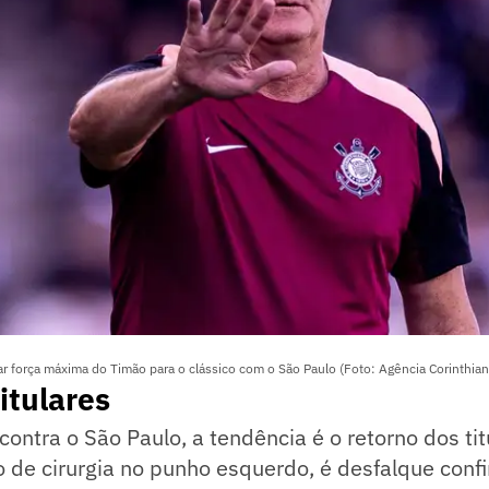
r força máxima do Timão para o clássico com o São Paulo (Foto: Agência Corinthian
itulares
contra o São Paulo, a tendência é o retorno dos tit
 de cirurgia no punho esquerdo, é desfalque conf