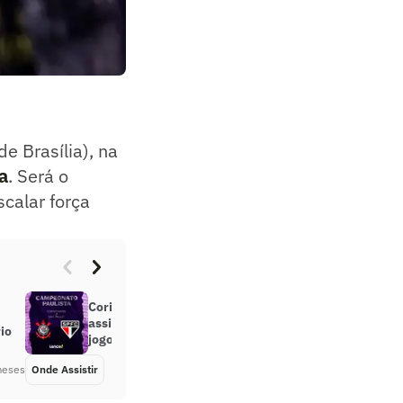
e Brasília), na
a
. Será o
scalar força
Corinthians x São Paulo: onde
assistir, horário e escalações do
io
jogo pelo Paulistão
meses
Onde Assistir
Há 6 meses