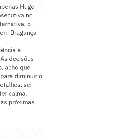
 apenas Hugo
nsecutiva no
ernativa, o
, em Bragança
iência e
. As decisões
s, acho que
para diminuir o
etalhes, sei
ter calma.
uas próximas