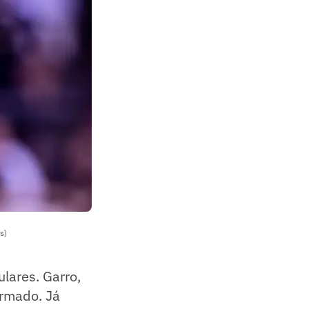
s)
ulares. Garro,
irmado. Já