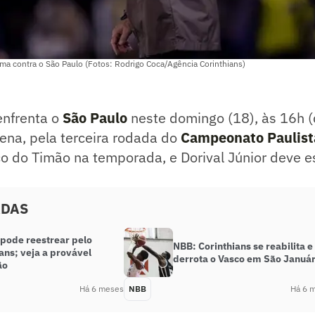
ma contra o São Paulo (Fotos: Rodrigo Coca/Agência Corinthians)
enfrenta o
São Paulo
neste domingo (18), às 16h (d
ena, pela terceira rodada do
Campeonato Paulist
co do Timão na temporada, e Dorival Júnior deve e
ADAS
 pode reestrear pelo
NBB: Corinthians se reabilita e
ans; veja a provável
derrota o Vasco em São Január
ão
Há 6 meses
NBB
Há 6 