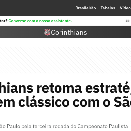
Brasileirão
Tabelas
Vídeo
tar?
Converse com o nosso assistente.
18+ 
Corinthians
hians retoma estraté
em clássico com o Sã
ão Paulo pela terceira rodada do Campeonato Paulista