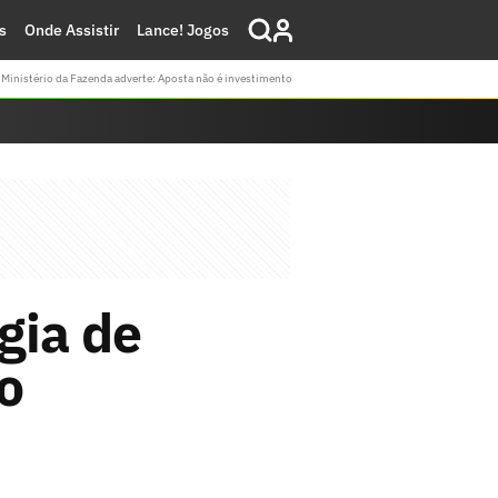
s
Onde Assistir
Lance! Jogos
Ministério da Fazenda adverte: Aposta não é investimento
gia de
o