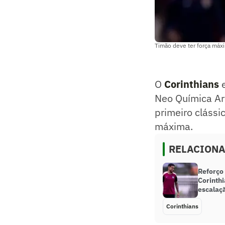
Timão deve ter força máxi
O
Corinthians
Neo Química Ar
primeiro clássi
máxima.
RELACION
Reforço
Corinthi
escalaç
Corinthians