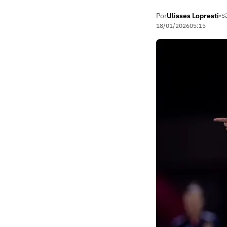
Por
Ulisses Lopresti
•
S
18/01/2026
05:15