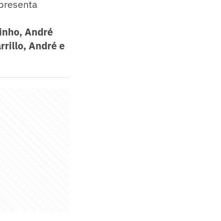
presenta
inho, André
rillo, André e