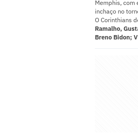
Memphis, com e
inchaço no tor
O Corinthians d
Ramalho, Gusta
Breno Bidon; Vi