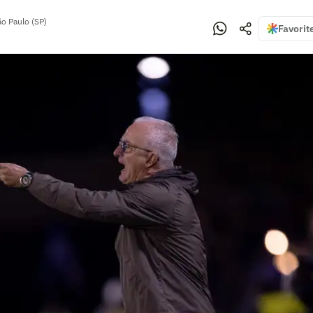
ão Paulo (SP)
Favorit