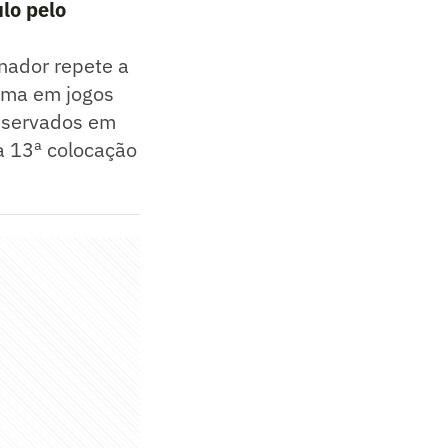
ulo pelo
nador repete a
xima em jogos
reservados em
a 13ª colocação