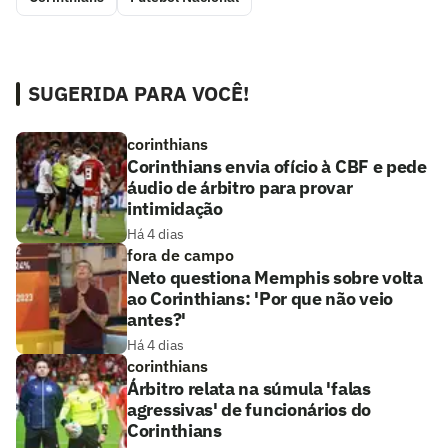
SUGERIDA PARA VOCÊ!
corinthians
Corinthians envia ofício à CBF e pede
áudio de árbitro para provar
intimidação
Há 4 dias
fora de campo
Neto questiona Memphis sobre volta
ao Corinthians: 'Por que não veio
antes?'
Há 4 dias
corinthians
Árbitro relata na súmula 'falas
agressivas' de funcionários do
Corinthians