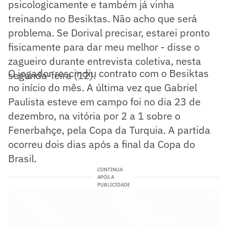
psicologicamente e também já vinha
treinando no Besiktas. Não acho que será
problema. Se Dorival precisar, estarei pronto
fisicamente para dar meu melhor - disse o
zagueiro durante entrevista coletiva, nesta
O jogador rescindiu contrato com o Besiktas
segunda-feira (12).
no início do mês. A última vez que Gabriel
Paulista esteve em campo foi no dia 23 de
dezembro, na vitória por 2 a 1 sobre o
Fenerbahçe, pela Copa da Turquia. A partida
ocorreu dois dias após a final da Copa do
Brasil.
CONTINUA
APÓS A
PUBLICIDADE