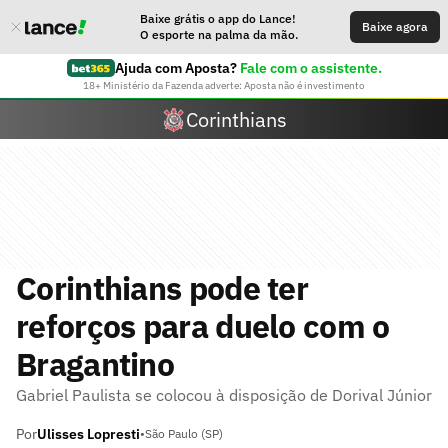
Baixe grátis o app do Lance!
Baixe agora
O esporte na palma da mão.
Ajuda com Aposta?
Fale com o assistente.
18+ Ministério da Fazenda adverte: Aposta não é investimento
Corinthians
Corinthians pode ter
reforços para duelo com o
Bragantino
Gabriel Paulista se colocou à disposição de Dorival Júnior
Por
Ulisses Lopresti
•
São Paulo (SP)