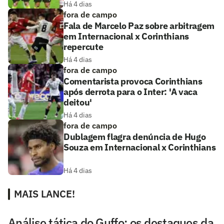
Há 4 dias
fora de campo
Fala de Marcelo Paz sobre arbitragem
em Internacional x Corinthians
repercute
Há 4 dias
fora de campo
Comentarista provoca Corinthians
após derrota para o Inter: 'A vaca
deitou'
Há 4 dias
fora de campo
Dublagem flagra denúncia de Hugo
Souza em Internacional x Corinthians
Há 4 dias
MAIS LANCE!
Análise tática do Guffo: os destaques da