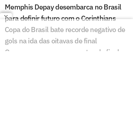
Memphis Depay desembarca no Brasil
para definir futuro com o Corinthians
Copa do Brasil bate recorde negativo de
gols na ida das oitavas de final
Quem avança para as quartas de final
da Copa do Brasil? Vote
Corinthians só reverteu desvantagem de
dois gols na Copa do Brasil cinco vezes
Corinthians vence o Flamengo no Luso-
Brasileiro e retoma a liderança do
Brasileirão Feminino
Mesmo suspensa, Cristiane acompanha