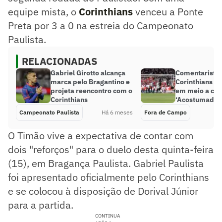
equipe mista, o
Corinthians
venceu a Ponte
Preta por 3 a 0 na estreia do Campeonato
Paulista.
RELACIONADAS
Gabriel Girotto alcança
Comentarista
marca pelo Bragantino e
Corinthians e 
projeta reencontro com o
em meio a cri
Corinthians
‘Acostumado’
Campeonato Paulista
Há 6 meses
Fora de Campo
O Timão vive a expectativa de contar com
dois "reforços" para o duelo desta quinta-feira
(15), em Bragança Paulista. Gabriel Paulista
foi apresentado oficialmente pelo Corinthians
e se colocou à disposição de Dorival Júnior
para a partida.
CONTINUA