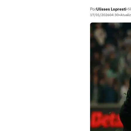
Por
Ulisses Lopresti
•
S
17/01/2026
04:30
•
Atuali