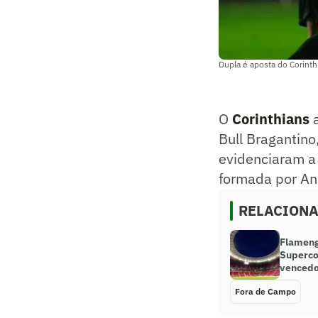
Dupla é aposta do Corinth
O
Corinthians
Bull Bragantin
evidenciaram a 
formada por An
RELACION
Flameng
Superco
venced
Fora de Campo