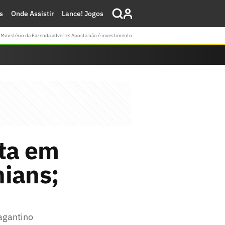
s
Onde Assistir
Lance! Jogos
Ministério da Fazenda adverte: Aposta não é investimento
lta em
hians;
agantino