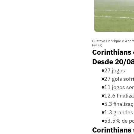
Gustavo Henrique e André
Press)
Corinthians
Desde 20/0
27 jogos
27 gols sofr
11 jogos se
12.6 finaliz
5.3 finaliza
1.3 grandes
53.5% de po
Corinthians