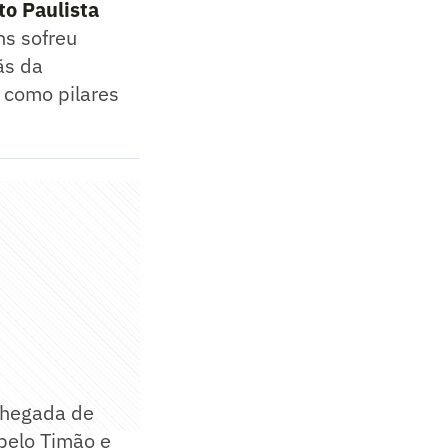
o Paulista
ns sofreu
ãs da
 como pilares
 chegada de
pelo Timão e