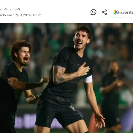
ão Paulo (SP)
Favorit
zado em
17/01/2026
16:21