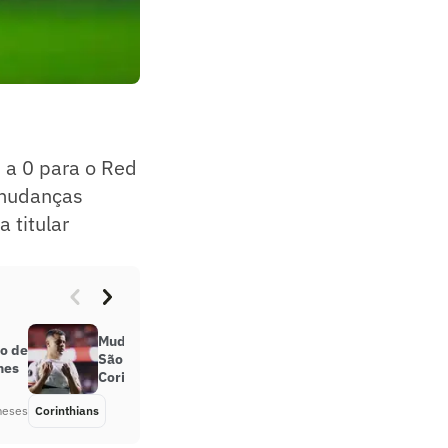
 a 0 para o Red
 mudanças
 titular
Mudança de posição e parceria no
ão de
São Paulo explicam busca do
hes
Corinthians por Alisson
meses
Corinthians
Há 6 meses