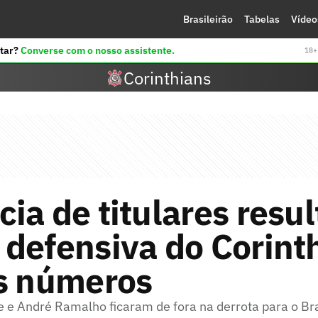
Brasileirão
Tabelas
Vídeo
tar?
Converse com o nosso assistente.
18+ 
Corinthians
ia de titulares resu
defensiva do Corint
os números
 e André Ramalho ficaram de fora na derrota para o Br