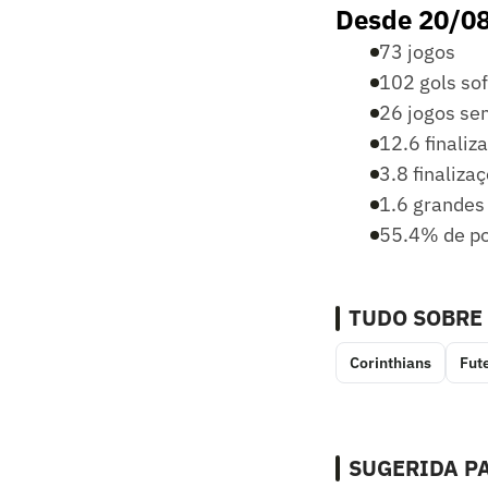
Desde 20/0
73 jogos
102 gols sof
26 jogos se
12.6 finaliz
3.8 finaliza
1.6 grandes
55.4% de po
TUDO SOBRE
Corinthians
Fut
SUGERIDA PA