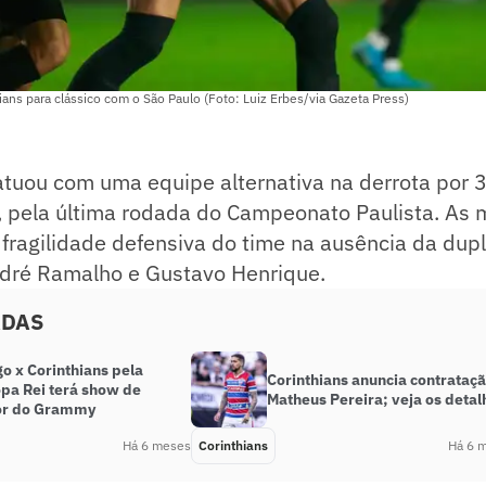
ians para clássico com o São Paulo (Foto: Luiz Erbes/via Gazeta Press)
atuou com uma equipe alternativa na derrota por 3
o, pela última rodada do Campeonato Paulista. As
fragilidade defensiva do time na ausência da dupla
dré Ramalho e Gustavo Henrique.
ADAS
o x Corinthians pela
Corinthians anuncia contrataç
pa Rei terá show de
Matheus Pereira; veja os detal
or do Grammy
Há 6 meses
Corinthians
Há 6 