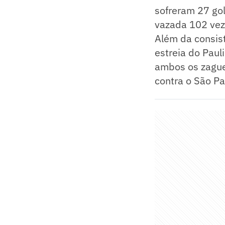
sofreram 27 gol
vazada 102 veze
Além da consis
estreia do Paul
ambos os zaguei
contra o São P