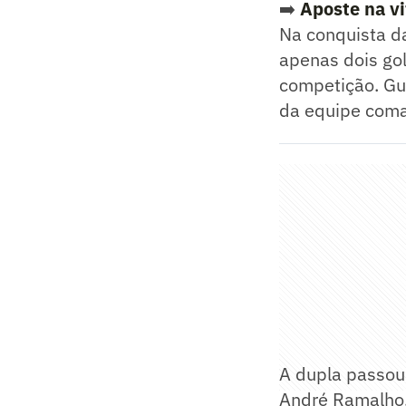
➡️
Aposte na v
Na conquista da
apenas dois go
competição. Gu
da equipe coma
A dupla passou 
André Ramalho. 