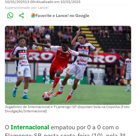
10/01/2025
13:00
•
Atualizado em
10/01/2025
Supervisionado
por
Lance!
Favorite o Lance! no Google
Jogadores de Internacional e FLamengo-SP disputam bola na Copinha (Foto:
Divulgação/Internacional)
O
Internacional
empatou por 0 a 0 com o
Flamengo-SP, nesta sexta-feira (10), pela 3ª