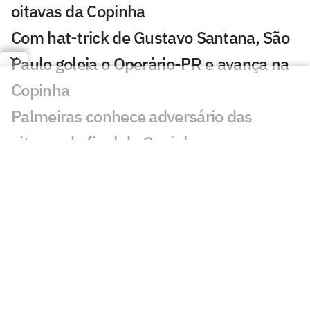
oitavas da Copinha
Com hat-trick de Gustavo Santana, São
Paulo goleia o Operário-PR e avança na
Copinha
Palmeiras conhece adversário das
oitavas de final da Copinha
Fluminense é dominado e cai para o
Ituano na 3ª fase da Copinha
Penalidades de Palmeiras x Flamengo-
SP na Copinha chama atenção: 'De
verdade'
Após 26 pênaltis, Palmeiras vence o