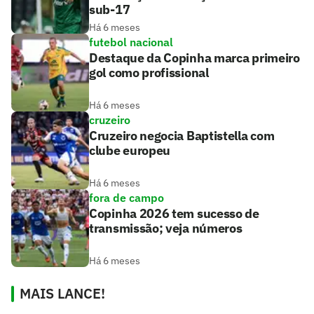
sub-17
Há 6 meses
futebol nacional
Destaque da Copinha marca primeiro
gol como profissional
Há 6 meses
cruzeiro
Cruzeiro negocia Baptistella com
clube europeu
Há 6 meses
fora de campo
Copinha 2026 tem sucesso de
transmissão; veja números
Há 6 meses
MAIS LANCE!