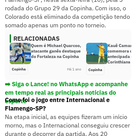
rodada do Grupo 29 da Copinha. Com isso, o
Colorado está eliminado da competição tendo
somado apenas um ponto no torneio.
RELACIONADAS
Quem é Michael Quarcoo,
Kauê Camarg
atacante ganês destaque
comemora clas
do Fortaleza na Copinha
antecipada do
Corinthians n
Copinha
Há 1 ano
Copinha
➡️ Siga o Lance! no WhatsApp e acompanhe
em tempo real as principais notícias do
Como foi o jogo entre Internacional e
esporte
Flamengo-SP?
Na etapa inicial, as equipes fizeram um início
morno, mas o Internacional conseguiu crescer
durante o decorrer da partida. Aos 20