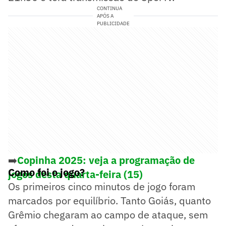
CONTINUA
APÓS A
PUBLICIDADE
➡️
Copinha 2025: veja a programação de
Como foi o jogo?
jogos desta quarta-feira (15)
Os primeiros cinco minutos de jogo foram
marcados por equilíbrio. Tanto Goiás, quanto
Grêmio chegaram ao campo de ataque, sem