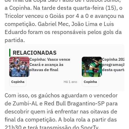
a Copinha. Na tarde desta quarta-feira (15), o
Tricolor venceu o Goiás por 4 a 0 e avançou na
competição. Gabriel Mec, João Lima e Luis
Eduardo foram os responsáveis pelos gols da
partida.
RELACIONADAS
Copinha: Vasco vence
Copinha 2025:
Ceará e avança às
programação 
oitavas de final
desta quarta-f
Copinha
Há 1 ano
Copinha
Com isso, os gaúchos aguardam o vencedor
de Zumbi-AL e Red Bull Bragantino-SP para
descobrir quem irá enfrentar nas oitavas de
final da competição. A bola rola a partir das
21h30 e terá transmissão do SporTv.