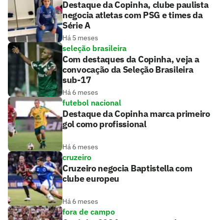
Destaque da Copinha, clube paulista
negocia atletas com PSG e times da
Série A
Há 5 meses
seleção brasileira
Com destaques da Copinha, veja a
convocação da Seleção Brasileira
sub-17
Há 6 meses
futebol nacional
Destaque da Copinha marca primeiro
gol como profissional
Há 6 meses
cruzeiro
Cruzeiro negocia Baptistella com
clube europeu
Há 6 meses
fora de campo