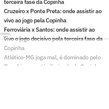
terceira fase da Copinha
Cruzeiro x Ponte Preta: onde assistir ao
vivo ao jogo pela Copinha
Ferroviária x Santos: onde assistir ao
vivo o jogo decisivo pela terceira fase da
Copinha
Atlético-MG joga mal, é dominado pelo
Ibrachina, e está eliminado da Copinha
Internacional goleia, elimina o Retrô e
avança à terceira fase da Copinha; veja
os gols
Fortaleza vence o Novorizontino e vai à