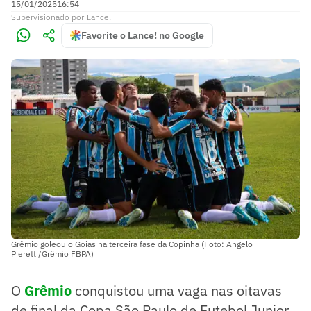
15/01/2025
16:54
Supervisionado
por
Lance!
Favorite o Lance! no Google
Grêmio goleou o Goias na terceira fase da Copinha (Foto: Angelo
Pieretti/Grêmio FBPA)
O
Grêmio
conquistou uma vaga nas oitavas
de final da Copa São Paulo de Futebol Junior,