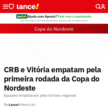
Ajuda com Aposta?
Fale com o assistente.
18+ Ministério da Fazenda adverte: Aposta não é investimento
Copa do Nordeste
CRB e Vitória empatam pela
primeira rodada da Copa do
Nordeste
Equipes empataram pelo torneio regional
Por
Lance!
•
Maceió (AL)