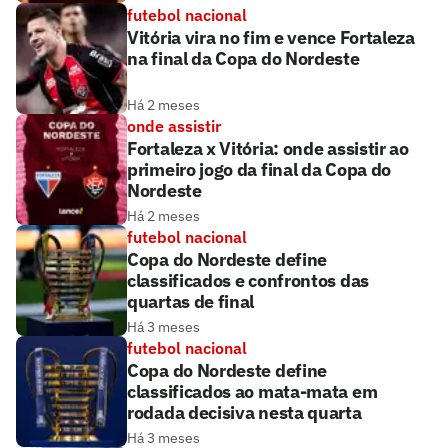
futebol nacional
Vitória vira no fim e vence Fortaleza
na final da Copa do Nordeste
Há 2 meses
onde assistir
Fortaleza x Vitória: onde assistir ao
primeiro jogo da final da Copa do
Nordeste
Há 2 meses
futebol nacional
Copa do Nordeste define
classificados e confrontos das
quartas de final
Há 3 meses
futebol nacional
Copa do Nordeste define
classificados ao mata-mata em
rodada decisiva nesta quarta
Há 3 meses