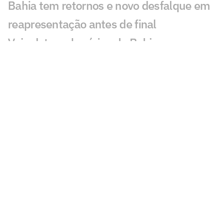
Bahia tem retornos e novo desfalque em
reapresentação antes de final
Veja datas e horários de Bahia x
Confiança na final da Copa do Nordeste
Tiago é o atleta mais eficiente do Bahia
na temporada; veja números
Herói contra o Ceará, joia do Bahia
projeta titularidade: 'Estou pronto'
Análise: Ceará não pode lamentar
eliminação por muito tempo
Ceni aponta atletas do Bahia para
Seleção e celebra visita de Ancelotti: