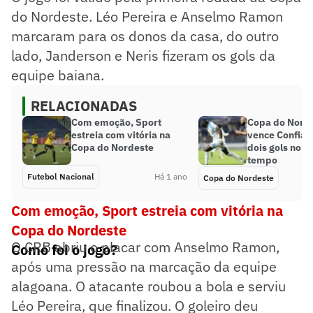
do Nordeste. Léo Pereira e Anselmo Ramon
marcaram para os donos da casa, do outro
lado, Janderson e Neris fizeram os gols da
equipe baiana.
RELACIONADAS
Com emoção, Sport
Copa do Nord
estreia com vitória na
vence Confia
Copa do Nordeste
dois gols no p
tempo
Futebol Nacional
Há 1 ano
Copa do Nordeste
Com emoção, Sport estreia com vitória na
Copa do Nordeste
O CRB abriu o placar com Anselmo Ramon,
Como foi o jogo?
após uma pressão na marcação da equipe
alagoana. O atacante roubou a bola e serviu
Léo Pereira, que finalizou. O goleiro deu