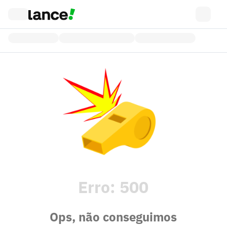
Erro:
500
Ops, não conseguimos