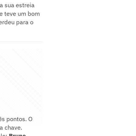
a sua estreia
 e teve um bom
erdeu para o
ês pontos. O
a chave.
elo:
Bruno