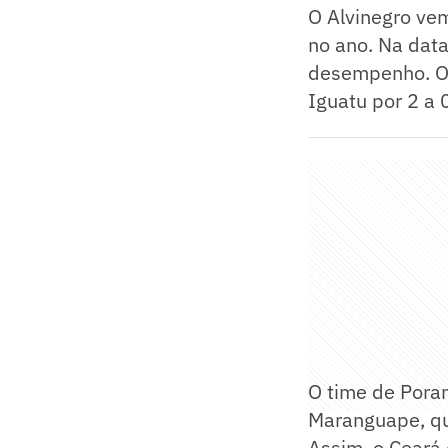
O Alvinegro vem
no ano. Na dat
desempenho. O 
Iguatu por 2 a 0
O time de Poran
Maranguape, qu
Assim, o Ceará