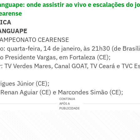
anguape: onde assistir ao vivo e escalações do j
earense
NICA
ANGUAPE
CAMPEONATO CEARENSE
o: quarta-feira, 14 de janeiro, às 21h30 (de Brasíli
io Presidente Vargas, em Fortaleza (CE);
r: TV Verdes Mares, Canal GOAT, TV Ceará e TVC E
rigues Júnior (CE);
: Renan Aguiar (CE) e Marcondes Simão (CE);
CONTINUA
APÓS A
PUBLICIDADE