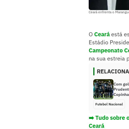
Ceará enfrenta o Marangu
O
Ceará
está e
Estádio Preside
Campeonato C
na sua estreia 
RELACION
Com gol
Prudente
Copinha
Futebol Nacional
➡️ Tudo sobre 
Ceará