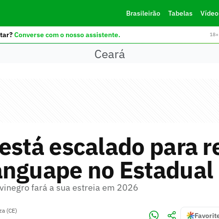
Brasileirão
Tabelas
Vídeo
tar?
Converse com o nosso assistente.
18+ 
Ceará
está escalado para r
anguape no Estadual
lvinegro fará a sua estreia em 2026
za (CE)
Favorit