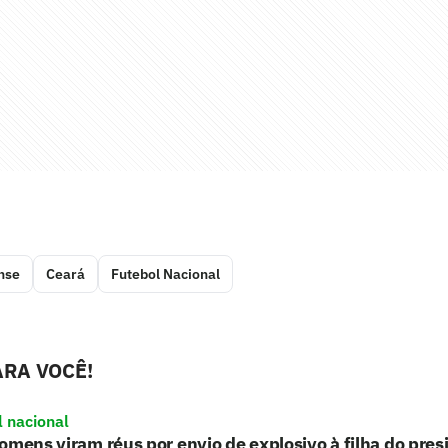
nse
Ceará
Futebol Nacional
RA VOCÊ!
l nacional
omens viram réus por envio de explosivo à filha do pre