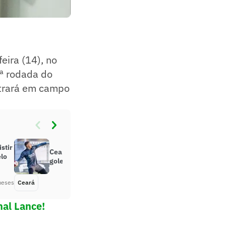
eira (14), no
3ª rodada do
entrará em campo
stir
Ceará anuncia a contratação de
elo
goleiro ex-Grêmio
meses
Ceará
Há 6 meses
nal Lance!