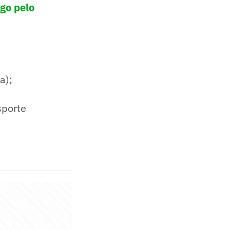
ogo pelo
a);
sporte