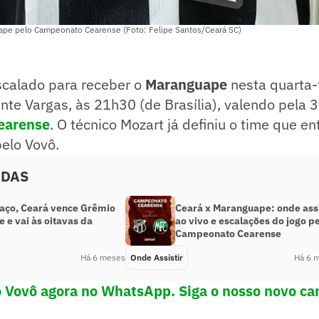
ape pelo Campeonato Cearense (Foto: Felipe Santos/Ceará SC)
scalado para receber o
Maranguape
nesta quarta-f
nte Vargas, às 21h30 (de Brasília), valendo pela 
earense
. O técnico Mozart já definiu o time que 
pelo Vovô.
ADAS
aço, Ceará vence Grêmio
Ceará x Maranguape: onde assi
 e vai às oitavas da
ao vivo e escalações do jogo p
Campeonato Cearense
Há 6 meses
Onde Assistir
Há 6 
o Vovô agora no WhatsApp. Siga o nosso novo ca