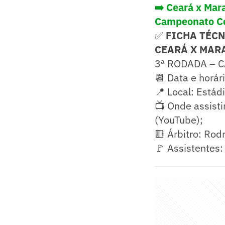
➡️ Ceará x Mar
Campeonato C
✅
FICHA TÉC
CEARÁ X MAR
3ª RODADA – 
📆 Data e horári
📍 Local: Estád
📺 Onde assisti
(YouTube);
🟨 Árbitro: Rod
🚩 Assistentes