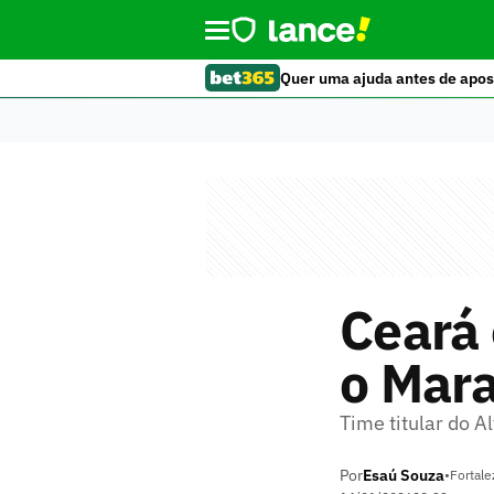
Quer uma ajuda antes de apos
Ceará 
o Mar
Time titular do A
Por
Esaú Souza
•
Fortale