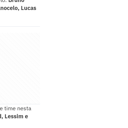
anocelo, Lucas
e time nesta
d, Lessim e