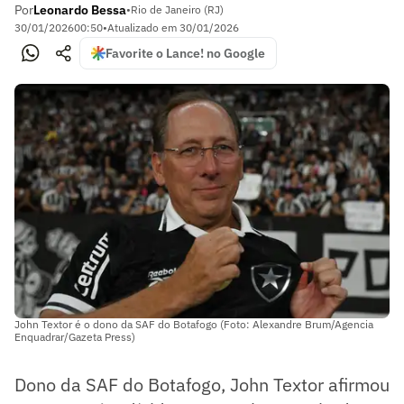
Por
Leonardo Bessa
•
Rio de Janeiro (RJ)
30/01/2026
00:50
•
Atualizado em
30/01/2026
Favorite o Lance! no Google
John Textor é o dono da SAF do Botafogo (Foto: Alexandre Brum/Agencia
Enquadrar/Gazeta Press)
Dono da SAF do Botafogo, John Textor afirmou