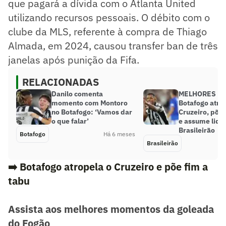
que pagará a dívida com o Atlanta United
utilizando recursos pessoais. O débito com o
clube da MLS, referente à compra de Thiago
Almada, em 2024, causou transfer ban de três
janelas após punição da Fifa.
RELACIONADAS
Danilo comenta
MELHORES M
momento com Montoro
Botafogo atro
no Botafogo: ‘Vamos dar
Cruzeiro, põe 
o que falar’
e assume lide
Brasileirão
Botafogo
Há 6 meses
Brasileirão
➡️ Botafogo atropela o Cruzeiro e põe fim a
tabu
Assista aos melhores momentos da goleada
do Fogão