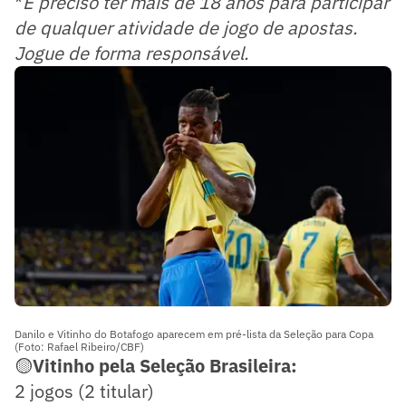
*
É preciso ter mais de 18 anos para participar
de qualquer atividade de jogo de apostas.
Jogue de forma responsável.
Danilo e Vitinho do Botafogo aparecem em pré-lista da Seleção para Copa
(Foto: Rafael Ribeiro/CBF)
🟡
Vitinho pela Seleção Brasileira:
2 jogos (2 titular)