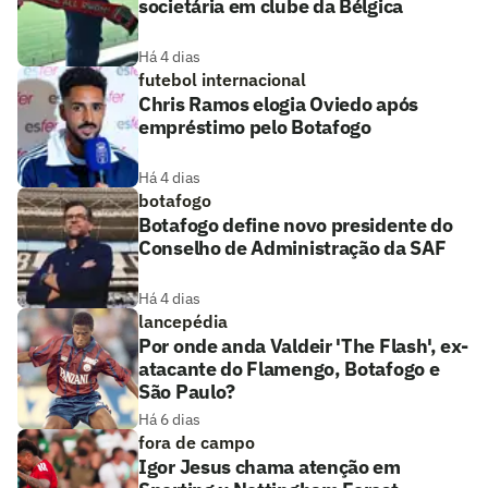
societária em clube da Bélgica
Há 4 dias
futebol internacional
Chris Ramos elogia Oviedo após
empréstimo pelo Botafogo
Há 4 dias
botafogo
Botafogo define novo presidente do
Conselho de Administração da SAF
Há 4 dias
lancepédia
Por onde anda Valdeir 'The Flash', ex-
atacante do Flamengo, Botafogo e
São Paulo?
Há 6 dias
fora de campo
Igor Jesus chama atenção em