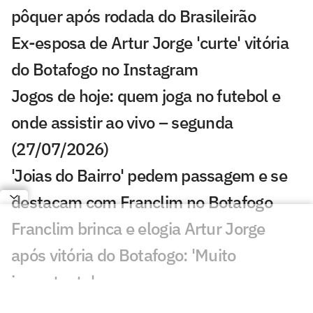
pôquer após rodada do Brasileirão
Ex-esposa de Artur Jorge 'curte' vitória
do Botafogo no Instagram
Jogos de hoje: quem joga no futebol e
onde assistir ao vivo – segunda
(27/07/2026)
'Joias do Bairro' pedem passagem e se
destacam com Franclim no Botafogo
Franclim brinca e elogia Artur Jorge
após vitória do Botafogo: 'Muito
importante'
Torcida do Botafogo provoca Artur Jorge