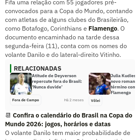
Fifa uma relação com 55 jogadores pré-
convocados para a Copa do Mundo, contando
com atletas de alguns clubes do Brasileirão,
como Botafogo, Corinthians e
Flamengo
. O
documento encaminhado na tarde dessa
segunda-feira (11), conta com os nomes do
volante Danilo e do lateral-direito Vitinho.
RELACIONADAS
Atitude de Deyverson
Julia Kudiess
repercute fora do Brasil:
novo romance
‘Nunca duvide’
término com a
Flamengo
Fora de Campo
Há 2 meses
Vôlei
📆
Confira o calendário do Brasil na Copa do
Mundo 2026: jogos, horários e datas
O volante Danilo tem maior probabilidade de