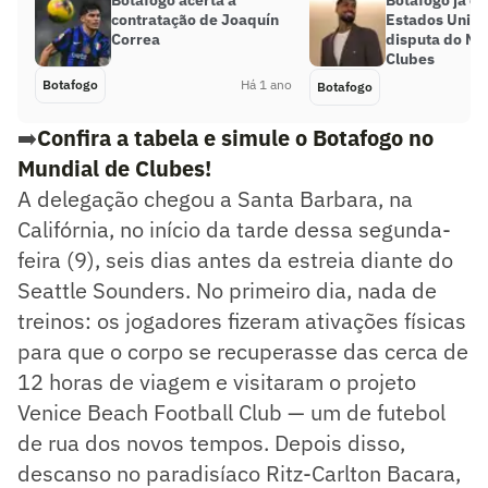
contratação de Joaquín
Estados Unido
Correa
disputa do Mu
Clubes
Botafogo
Há 1 ano
Botafogo
➡️
Confira a tabela e simule o Botafogo no
Mundial de Clubes!
A delegação chegou a Santa Barbara, na
Califórnia, no início da tarde dessa segunda-
feira (9), seis dias antes da estreia diante do
Seattle Sounders. No primeiro dia, nada de
treinos: os jogadores fizeram ativações físicas
para que o corpo se recuperasse das cerca de
12 horas de viagem e visitaram o projeto
Venice Beach Football Club — um de futebol
de rua dos novos tempos. Depois disso,
descanso no paradisíaco Ritz-Carlton Bacara,