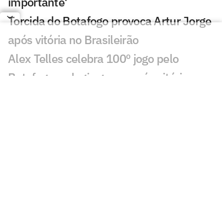
importante'
Torcida do Botafogo provoca Artur Jorge
após vitória no Brasileirão
Alex Telles celebra 100º jogo pelo
Botafogo e elogia grupo após vitória
Torcida do Cruzeiro manda recado a
Artur Jorge após derrota para o
Botafogo
Dê suas notas: Botafogo aproveita
chance e bate o Cruzeiro fora de casa
Botafogo vence o Cruzeiro no Mineirão
em reencontro com Artur Jorge