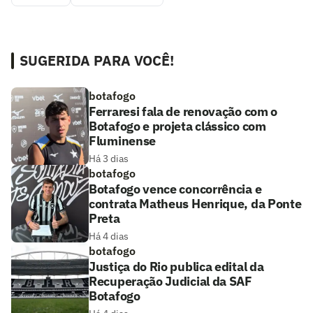
SUGERIDA PARA VOCÊ!
botafogo
Ferraresi fala de renovação com o
Botafogo e projeta clássico com
Fluminense
Há 3 dias
botafogo
Botafogo vence concorrência e
contrata Matheus Henrique, da Ponte
Preta
Há 4 dias
botafogo
Justiça do Rio publica edital da
Recuperação Judicial da SAF
Botafogo