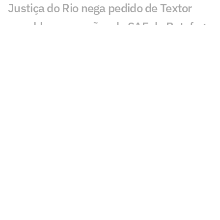
Justiça do Rio nega pedido de Textor
para bloquear ações da SAF do Botafogo
Joia do Botafogo, Miguel Caldas
completa 18 anos em alta na base e
observado por Franclim
Luiz Henrique aceita voltar, mas
Botafogo esbarra em Danilo e momento
da SAF
Montoro se destaca e amplia leque de
Franclim para variações no Botafogo
Ilsinho critica decisão de Danilo, do
Botafogo: 'Vai se arrepender'