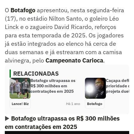
O
Botafogo
apresentou, nesta segunda-feira
(17), no estádio Nilton Santo, o goleiro Léo
Linck e o zagueiro David Ricardo, reforços
para esta temporada de 2025. Os jogadores
já estão integrados ao elenco há cerca de
duas semanas e já estrearam com a camisa
alvinegra, pelo
Campeonato Carioca
.
RELACIONADAS
Botafogo ultrapassa os
Caçapa define
R$ 300 milhões em
prioridade do
contratações em 2025
projeta duelo
Lance! Biz
Há 1 ano
Botafogo
▶️
Botafogo ultrapassa os R$ 300 milhões
em contratações em 2025