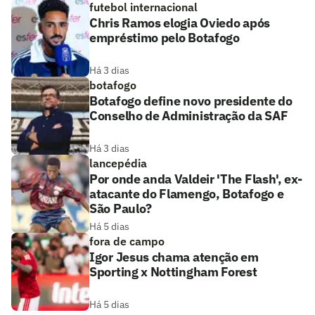
futebol internacional
Chris Ramos elogia Oviedo após
empréstimo pelo Botafogo
Há 3 dias
botafogo
Botafogo define novo presidente do
Conselho de Administração da SAF
Há 3 dias
lancepédia
Por onde anda Valdeir 'The Flash', ex-
atacante do Flamengo, Botafogo e
São Paulo?
Há 5 dias
fora de campo
Igor Jesus chama atenção em
Sporting x Nottingham Forest
Há 5 dias