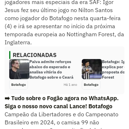
jogadores mais especiais da era SAF: Igor
Jesus fez seu último jogo no Nilton Santos
como jogador do Botafogo nesta quarta-feira
(4) e irá se apresentar no início da próxima
temporada europeia ao Nottingham Forest, da
Inglaterra.
RELACIONADAS
Paiva admite reforços
Botafogo: Igo
abaixo do esperado e
explica por qu
analisa vitória do
proposta do 
Botafogo sobre o Ceará
Forest
Botafogo
Há 1 ano
Botafogo
➡️ Tudo sobre o Fogão agora no WhatsApp.
Siga o nosso novo canal Lance! Botafogo
Campeão da Libertadores e do Campeonato
Brasileiro em 2024, o camisa 99 não