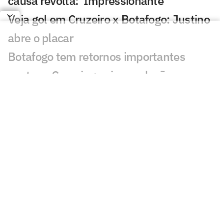
causa revolta: 'Impressionante'
Veja gol em Cruzeiro x Botafogo: Justino
abre o placar
Botafogo tem retornos importantes
contra o Cruzeiro; veja escalação
Botafogo reencontra Artur Jorge, e
Franclim enfrenta o amigo pela primeira
vez
Cruzeiro 1 x 3 Botafogo no Brasileirão
2012; virada com dois de Seedorf
Botafogo anuncia Danilo Pereira como
sexto reforço da janela