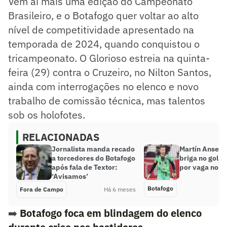
Vem aí mais uma edição do Campeonato
Brasileiro, e o Botafogo quer voltar ao alto
nível de competitividade apresentado na
temporada de 2024, quando conquistou o
tricampeonato. O Glorioso estreia na quinta-
feira (29) contra o Cruzeiro, no Nilton Santos,
ainda com interrogações no elenco e novo
trabalho de comissão técnica, mas talentos
sob os holofotes.
RELACIONADAS
Jornalista manda recado
Martín Anselm
a torcedores do Botafogo
briga no gol d
após fala de Textor:
por vaga no ti
‘Avisamos’
Botafogo
Fora de Campo
Há 6 meses
➡️
Botafogo foca em blindagem do elenco