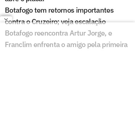
Botafogo tem retornos importantes
contra o Cruzeiro; veja escalação
Botafogo reencontra Artur Jorge, e
Franclim enfrenta o amigo pela primeira
vez
Cruzeiro 1 x 3 Botafogo no Brasileirão
2012; virada com dois de Seedorf
Botafogo anuncia Danilo Pereira como
sexto reforço da janela
Davide Ancelotti revela por que pediu
demissão do Botafogo: 'Nem presidente