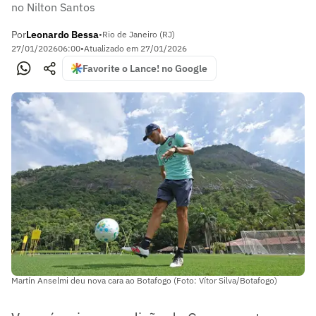
no Nilton Santos
Por
Leonardo Bessa
•
Rio de Janeiro (RJ)
27/01/2026
06:00
•
Atualizado em
27/01/2026
Favorite o Lance! no Google
Martín Anselmi deu nova cara ao Botafogo (Foto: Vítor Silva/Botafogo)