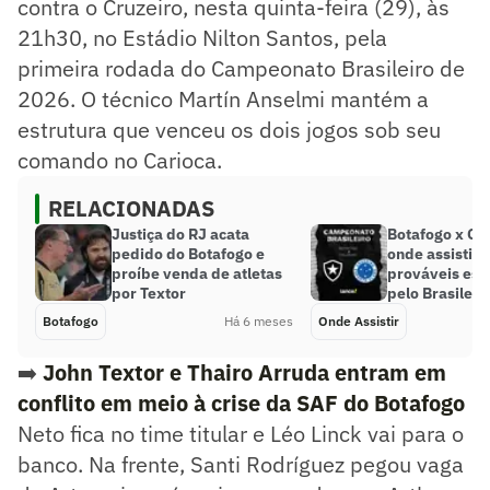
contra o Cruzeiro, nesta quinta-feira (29), às
21h30, no Estádio Nilton Santos, pela
primeira rodada do Campeonato Brasileiro de
2026. O técnico Martín Anselmi mantém a
estrutura que venceu os dois jogos sob seu
comando no Carioca.
RELACIONADAS
Justiça do RJ acata
Botafogo x Cru
pedido do Botafogo e
onde assistir 
proíbe venda de atletas
prováveis esc
por Textor
pelo Brasileir
Botafogo
Há 6 meses
Onde Assistir
➡️
John Textor e Thairo Arruda entram em
conflito em meio à crise da SAF do Botafogo
Neto fica no time titular e Léo Linck vai para o
banco. Na frente, Santi Rodríguez pegou vaga