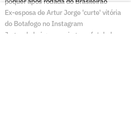
pôquer após rodada do Brasileirão
Ex-esposa de Artur Jorge 'curte' vitória
do Botafogo no Instagram
Jogos de hoje: quem joga no futebol e
onde assistir ao vivo – segunda
(27/07/2026)
'Joias do Bairro' pedem passagem e se
destacam com Franclim no Botafogo
Franclim brinca e elogia Artur Jorge
após vitória do Botafogo: 'Muito
importante'
Torcida do Botafogo provoca Artur Jorge