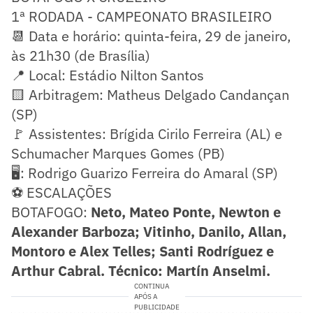
1ª RODADA - CAMPEONATO BRASILEIRO
📆 Data e horário: quinta-feira, 29 de janeiro,
às 21h30 (de Brasília)
📍 Local: Estádio Nilton Santos
🟨 Arbitragem: Matheus Delgado Candançan
(SP)
🚩 Assistentes: Brígida Cirilo Ferreira (AL) e
Schumacher Marques Gomes (PB)
🖥️: Rodrigo Guarizo Ferreira do Amaral (SP)
⚽ ESCALAÇÕES
BOTAFOGO:
Neto, Mateo Ponte, Newton e
Alexander Barboza; Vitinho, Danilo, Allan,
Montoro e Alex Telles; Santi Rodríguez e
Arthur Cabral. Técnico: Martín Anselmi.
CONTINUA
APÓS A
PUBLICIDADE