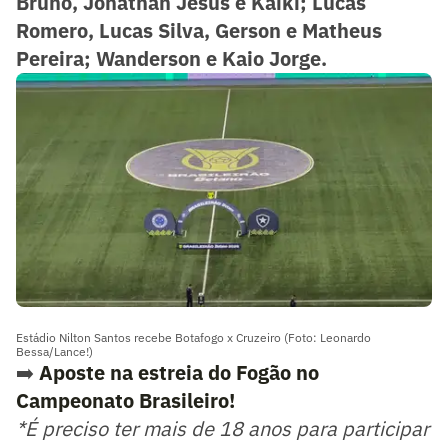
Bruno, Jonathan Jesus e Kaiki; Lucas
Romero, Lucas Silva, Gerson e Matheus
Pereira; Wanderson e Kaio Jorge.
Estádio Nilton Santos recebe Botafogo x Cruzeiro (Foto: Leonardo
Bessa/Lance!)
➡️
Aposte na estreia do Fogão no
Campeonato Brasileiro!
*É preciso ter mais de 18 anos para participar