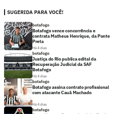
SUGERIDA PARA VOCÊ!
botafogo
Botafogo vence concorrência e
contrata Matheus Henrique, da Ponte
Preta
Há 4 dias
botafogo
Justiça do Rio publica edital da
Recuperação Judicial da SAF
Botafogo
Há 4 dias
botafogo
Botafogo assina contrato profissional
com atacante Cauã Machado
Há 4 dias
botafogo