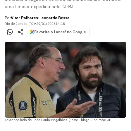
uma liminar expedida pelo TJ-RJ
Por
Vitor Palhares
Leonardo Bessa
•
Rio de Janeiro (RJ)
•
29/01/2026
14:18
Favorite o Lance! no Google
Textor ao lado de João Paulo Magalhães (Foto: Thiago Ribeiro/AGIF