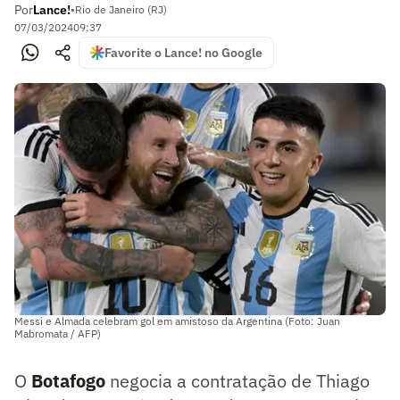
Por
Lance!
•
Rio de Janeiro (RJ)
07/03/2024
09:37
Favorite o Lance! no Google
Messi e Almada celebram gol em amistoso da Argentina (Foto: Juan
Mabromata / AFP)
O
Botafogo
negocia a contratação de Thiago