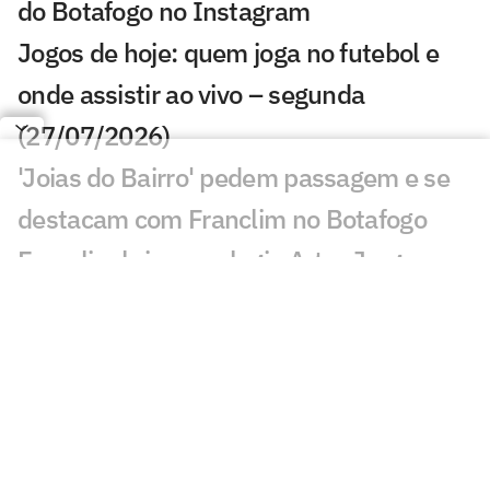
do Botafogo no Instagram
Jogos de hoje: quem joga no futebol e
onde assistir ao vivo – segunda
(27/07/2026)
'Joias do Bairro' pedem passagem e se
destacam com Franclim no Botafogo
Franclim brinca e elogia Artur Jorge
após vitória do Botafogo: 'Muito
importante'
Torcida do Botafogo provoca Artur Jorge
após vitória no Brasileirão
Alex Telles celebra 100º jogo pelo