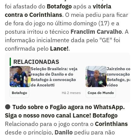
foi afastado do
Botafogo
após a
vitória
contra o
Corinthians
. O meia pediu para ficar
de fora do jogo no último domingo (17) e a
postura irritou o técnico
Franclim Carvalho
. A
informação inicialmente dada pelo "GE" foi
confirmada pelo
Lance!
.
RELACIONADAS
Seleção Brasileira: veja
Jairzinho co
reação de Danilo e do
convocação de
Botafogo à convocação
Botafogo, par
de Ancelotti
vídeo
Botafogo
Há 2 meses
Copa do Mundo
⚫
Tudo sobre o Fogão agora no WhatsApp.
Siga o nosso novo canal Lance! Botafogo
Relacionado para o jogo contra o
Corinthians
desde o princípio,
Danilo
pediu para não