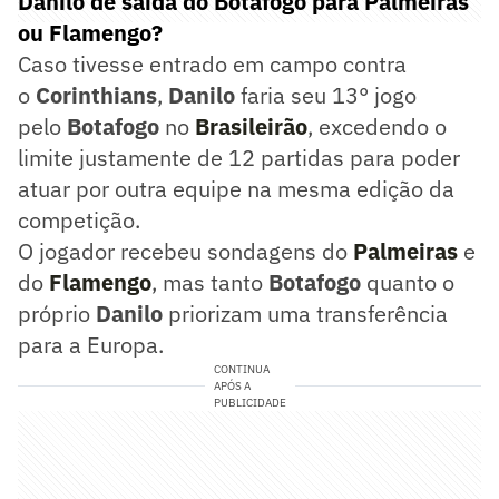
Danilo de saída do Botafogo para Palmeiras
ou Flamengo?
Caso tivesse entrado em campo contra
o
Corinthians
,
Danilo
faria seu 13° jogo
pelo
Botafogo
no
Brasileirão
, excedendo o
limite justamente de 12 partidas para poder
atuar por outra equipe na mesma edição da
competição.
O jogador recebeu sondagens do
Palmeiras
e
do
Flamengo
, mas tanto
Botafogo
quanto o
próprio
Danilo
priorizam uma transferência
para a Europa.
CONTINUA
APÓS A
PUBLICIDADE