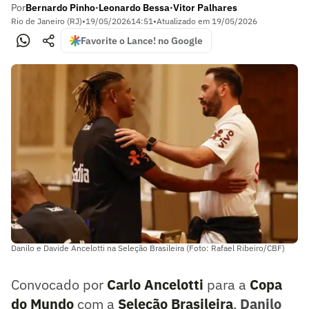
Por
Bernardo Pinho
Leonardo Bessa
Vitor Palhares
•
•
Rio de Janeiro (RJ)
•
19/05/2026
14:51
•
Atualizado em
19/05/2026
Favorite o Lance! no Google
Danilo e Davide Ancelotti na Seleção Brasileira (Foto: Rafael Ribeiro/CBF)
Convocado por
Carlo Ancelotti
para a
Copa
do Mundo
com a
Seleção Brasileira
,
Danilo