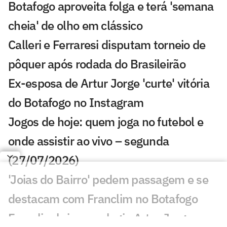
Botafogo aproveita folga e terá 'semana
cheia' de olho em clássico
Calleri e Ferraresi disputam torneio de
pôquer após rodada do Brasileirão
Ex-esposa de Artur Jorge 'curte' vitória
do Botafogo no Instagram
Jogos de hoje: quem joga no futebol e
onde assistir ao vivo – segunda
(27/07/2026)
'Joias do Bairro' pedem passagem e se
destacam com Franclim no Botafogo
Franclim brinca e elogia Artur Jorge