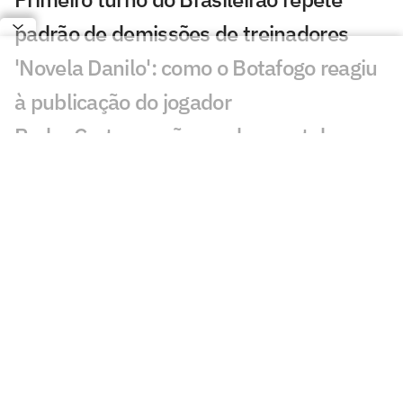
padrão de demissões de treinadores
'Novela Danilo': como o Botafogo reagiu
à publicação do jogador
Pedro Certezas não perdoa post de
Danilo, do Botafogo: 'Rala'
Fala de Danilo sobre negociação com
Palmeiras viraliza: 'Está certo'
Leila Pereira se manifesta sobre fim das
negociações com Botafogo por Danilo
Danilo comenta negociação frustrada
com Palmeiras e faz pedido ao Botafogo