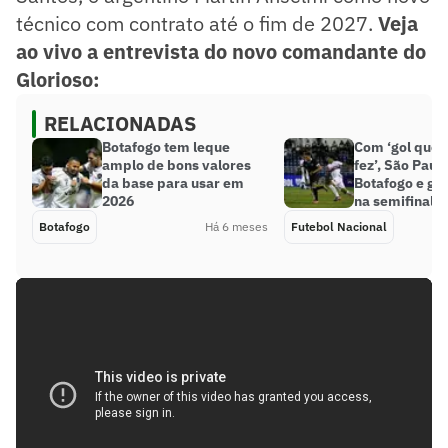
técnico com contrato até o fim de 2027.
Veja
ao vivo a entrevista do novo comandante do
Glorioso:
RELACIONADAS
Botafogo tem leque
Com ‘gol que 
amplo de bons valores
fez’, São Paul
da base para usar em
Botafogo e ga
2026
na semifinal 
Botafogo
Há 6 meses
Futebol Nacional