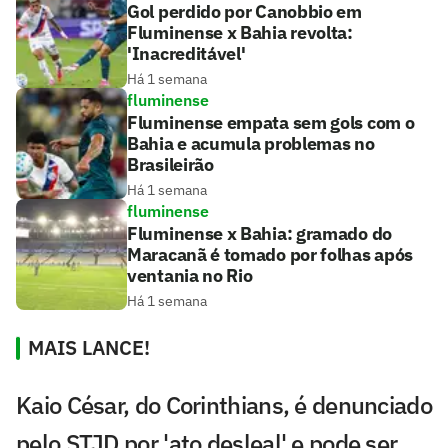
Gol perdido por Canobbio em
Fluminense x Bahia revolta:
'Inacreditável'
Há 1 semana
fluminense
Fluminense empata sem gols com o
Bahia e acumula problemas no
Brasileirão
Há 1 semana
fluminense
Fluminense x Bahia: gramado do
Maracanã é tomado por folhas após
ventania no Rio
Há 1 semana
MAIS LANCE!
Kaio César, do Corinthians, é denunciado
pelo STJD por 'ato desleal' e pode ser