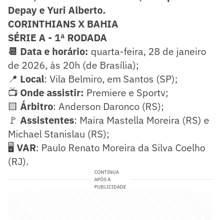
Depay e Yuri Alberto.
CORINTHIANS X BAHIA
SÉRIE A - 1ª RODADA
📆 Data e horário:
quarta-feira, 28 de janeiro
de 2026, às 20h (de Brasília);
📍
Local
: Vila Belmiro, em Santos (SP);
📺
Onde assistir:
Premiere e Sportv;
🟨
Árbitro
: Anderson Daronco (RS);
🚩
Assistentes
: Maira Mastella Moreira (RS) e
Michael Stanislau (RS);
🖥️
VAR
: Paulo Renato Moreira da Silva Coelho
(RJ).
CONTINUA
APÓS A
PUBLICIDADE