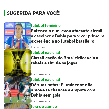
SUGERIDA PARA VOCÊ!
futebol feminino
Entenda o que levou atacante alemã
a escolher o Bahia para viver primeira
experiência no futebol brasileiro
Há 5 dias
futebol nacional
Classificação do Brasileirão: veja a
tabela e simule os jogos
Há 1 semana
futebol nacional
Dê suas notas: Fluminense não
aproveita chances e empata com
Bahia sem gols
Há 1 semana
fora de campo