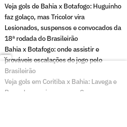
Veja gols de Bahia x Botafogo: Huguinho
faz golaço, mas Tricolor vira
Lesionados, suspensos e convocados da
18ª rodada do Brasileirão
Bahia x Botafogo: onde assistir e
prováveis escalações do jogo pelo
Brasileirão
Veja gols em Coritiba x Bahia: Lavega e
Breno Lopes viram para o Coxa
Coritiba e Bahia: onde assistir, horário e
prováveis escalações do confronto pelo
Brasileirão