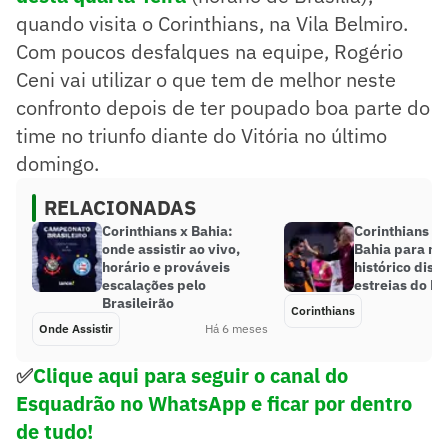
quando visita o Corinthians, na Vila Belmiro.
Com poucos desfalques na equipe, Rogério
Ceni vai utilizar o que tem de melhor neste
confronto depois de ter poupado boa parte do
time no triunfo diante do Vitória no último
domingo.
RELACIONADAS
Corinthians x Bahia:
Corinthians en
onde assistir ao vivo,
Bahia para m
horário e prováveis
histórico disc
escalações pelo
estreias do Br
Brasileirão
Corinthians
Onde Assistir
Há 6 meses
✅
Clique aqui para seguir o canal do
Esquadrão no WhatsApp e ficar por dentro
de tudo!