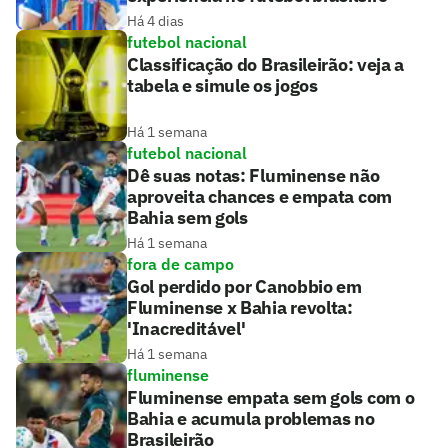
Há 4 dias
futebol nacional
Classificação do Brasileirão: veja a
tabela e simule os jogos
Há 1 semana
futebol nacional
Dê suas notas: Fluminense não
aproveita chances e empata com
Bahia sem gols
Há 1 semana
fora de campo
Gol perdido por Canobbio em
Fluminense x Bahia revolta:
'Inacreditável'
Há 1 semana
fluminense
Fluminense empata sem gols com o
Bahia e acumula problemas no
Brasileirão