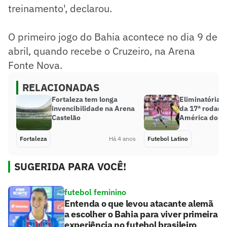
treinamento', declarou.
O primeiro jogo do Bahia acontece no dia 9 de
abril, quando recebe o Cruzeiro, na Arena
Fonte Nova.
RELACIONADAS
Fortaleza tem longa
Eliminatórias:
invencibilidade na Arena
da 17ª rodada
Castelão
América do Su
Fortaleza
Há 4 anos
Futebol Latino
SUGERIDA PARA VOCÊ!
futebol feminino
Entenda o que levou atacante alemã
a escolher o Bahia para viver primeira
experiência no futebol brasileiro