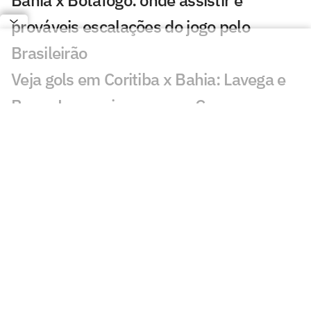
Bahia x Botafogo: onde assistir e
prováveis escalações do jogo pelo
Brasileirão
Veja gols em Coritiba x Bahia: Lavega e
Breno Lopes viram para o Coxa
Coritiba e Bahia: onde assistir, horário e
prováveis escalações do confronto pelo
Brasileirão
Ex-Bahia declara sobre futebol saudita
após ficar fora de convocação: 'atrasa'
Lesionados e suspensos da 17ª rodada
do Brasileirão